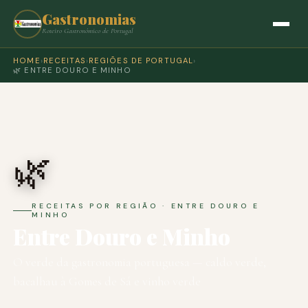
Gastronomias
Roteiro Gastronómico de Portugal
HOME
›
RECEITAS
›
REGIÕES DE PORTUGAL
›
🌿 ENTRE DOURO E MINHO
🌿
RECEITAS POR REGIÃO · ENTRE DOURO E
MINHO
Entre Douro e Minho
O verde da gastronomia portuguesa — caldo verde,
bacalhau à Gomes de Sá e vinho verde