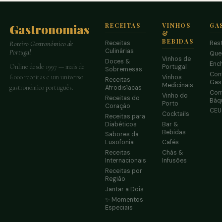
Gastronomias
RECEITAS
VINHOS
GA
&
BEBIDAS
Receitas
Res
Roteiro Gastronómico de
Culinárias
Portugal
Que
Vinhos de
Doces &
Enc
Online desde 1997 — mais de
Portugal
Sobremesas
Conf
6.000 receitas e um universo
Vinhos
Receitas
Gas
Medicinais
gastronómico português.
Afrodisíacas
Conf
Vinho do
Receitas do
Báq
Porto
Coração
CE
Cocktails
Receitas para
Diabéticos
Bar &
Bebidas
Sabores da
Lusofonia
Cafés
Receitas
Chás &
Internacionais
Infusões
Receitas por
Região
Jantar a Dois
✨ Momentos
Especiais