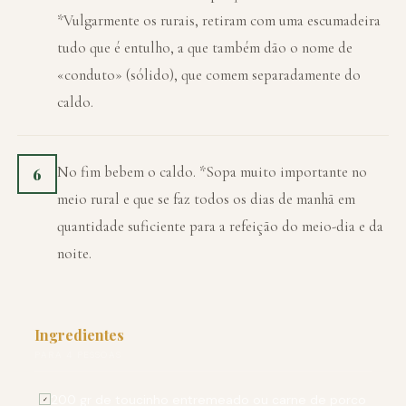
*Vulgarmente os rurais, retiram com uma escumadeira
tudo que é entulho, a que também dão o nome de
«conduto» (sólido), que comem separadamente do
caldo.
No fim bebem o caldo. *Sopa muito importante no
6
meio rural e que se faz todos os dias de manhã em
quantidade suficiente para a refeição do meio-dia e da
noite.
Ingredientes
PARA 4 PESSOAS
200 gr de toucinho entremeado ou carne de porco
✓