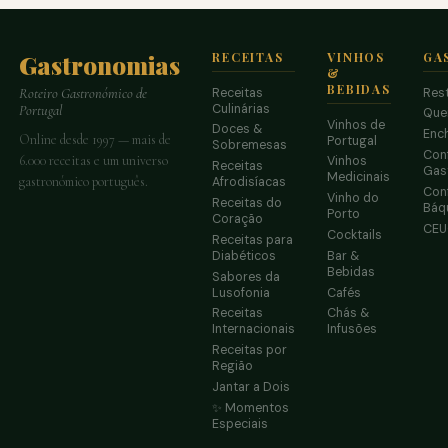
Gastronomias
RECEITAS
VINHOS
GA
&
BEBIDAS
Receitas
Res
Roteiro Gastronómico de
Culinárias
Portugal
Que
Vinhos de
Doces &
Enc
Online desde 1997 — mais de
Portugal
Sobremesas
Conf
6.000 receitas e um universo
Vinhos
Receitas
Gas
Medicinais
gastronómico português.
Afrodisíacas
Conf
Vinho do
Receitas do
Báq
Porto
Coração
CE
Cocktails
Receitas para
Diabéticos
Bar &
Bebidas
Sabores da
Lusofonia
Cafés
Receitas
Chás &
Internacionais
Infusões
Receitas por
Região
Jantar a Dois
✨ Momentos
Especiais