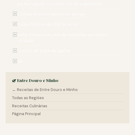
gorda salgada (entenda-se da salgadeira)
8 folhas grandes de couve galega
✓
meia chávena de chá de arroz
✓
meia chávena de chá de massinha ou massa
✓
cortada
1 colher de sopa de azeite
✓
sal
✓
🌿 Entre Douro e Minho
← Receitas de Entre Douro e Minho
Todas as Regiões
Receitas Culinárias
Página Principal