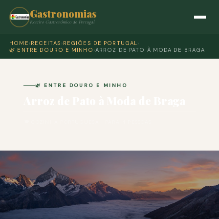
Gastronomias
Roteiro Gastronómico de Portugal
HOME
›
RECEITAS
›
REGIÕES DE PORTUGAL
›
🌿 ENTRE DOURO E MINHO
›
ARROZ DE PATO À MODA DE BRAGA
🌿 ENTRE DOURO E MINHO
Arroz de Pato à Moda de Braga
🍽 COZINHA PORTUGUESA · PARA 4 PESSOAS