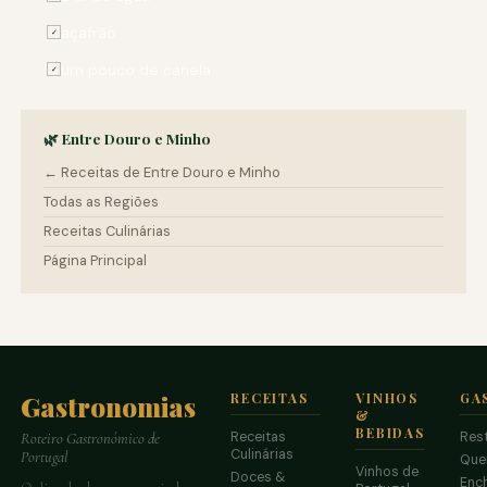
açafrão
✓
um pouco de canela
✓
🌿 Entre Douro e Minho
← Receitas de Entre Douro e Minho
Todas as Regiões
Receitas Culinárias
Página Principal
Gastronomias
RECEITAS
VINHOS
GA
&
BEBIDAS
Receitas
Res
Roteiro Gastronómico de
Culinárias
Portugal
Que
Vinhos de
Doces &
Enc