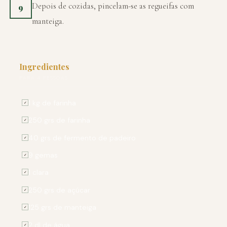
Depois de cozidas, pincelam-se as regueifas com
9
manteiga.
Ingredientes
PARA 4 PESSOAS
1 kg de farinha
✓
250 grs de farinha
✓
40 grs de fermento de padeiro
✓
9 gemas
✓
1 clara
✓
250 grs de açúcar
✓
125 grs de manteiga
✓
2 dl de água
✓