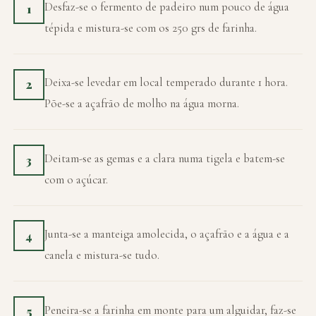
Desfaz-se o fermento de padeiro num pouco de água
1
tépida e mistura-se com os 250 grs de farinha.
Deixa-se levedar em local temperado durante 1 hora.
2
Põe-se a açafrão de molho na água morna.
Deitam-se as gemas e a clara numa tigela e batem-se
3
com o açúcar.
Junta-se a manteiga amolecida, o açafrão e a água e a
4
canela e mistura-se tudo.
Peneira-se a farinha em monte para um alguidar, faz-se
5