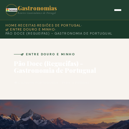
Gastronomias
Roteiro Gastronómico de Portugal
HOME
›
RECEITAS
›
REGIÕES DE PORTUGAL
›
🌿 ENTRE DOURO E MINHO
›
PÃO DOCE (REGUEIFAS) - GASTRONOMIA DE PORTUGUAL
🌿 ENTRE DOURO E MINHO
Pão Doce (Regueifas) -
Gastronomia de Portugual
🍽 COZINHA PORTUGUESA · PARA 4 PESSOAS