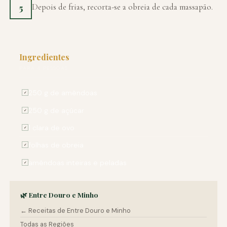
Depois de frias, recorta-se a obreia de cada massapão.
5
Ingredientes
PARA 4 PESSOAS
250 g de amêndoas
✓
250 g de açúcar
✓
1 clara de ovo
✓
folhas de obreia
✓
amêndoas inteiras e peladas
✓
🌿 Entre Douro e Minho
← Receitas de Entre Douro e Minho
Todas as Regiões