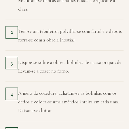
Misturam-se bem as amêndoas raladas, o açúcar e a
clara.
Tem-se um tabuleiro, polvilha-se com farinha e depois
2
forra-se com a obreia (hóstia).
Dispõe-se sobre a obreia bolinhas de massa preparada.
3
Levam-se a cozer no forno.
A meio da cozedura, achatam-se as bolinhas com os
4
dedos e coloca-se uma amêndoa inteira em cada uma.
Deixam-se aloirar.