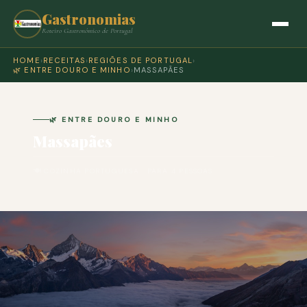
Gastronomias
Roteiro Gastronómico de Portugal
HOME
›
RECEITAS
›
REGIÕES DE PORTUGAL
›
🌿 ENTRE DOURO E MINHO
›
MASSAPÃES
🌿 ENTRE DOURO E MINHO
Massapães
🍽 COZINHA PORTUGUESA · PARA 4 PESSOAS