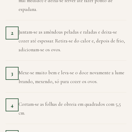
mal medido) e deixa-se ferver até fazer ponto de
espadana.
Juntam-se as amêndoas peladas e raladas e deixa-se
2
cozer até espessar. Retira-se do calor e, depois de frio,
adicionam-se os ovos.
Mexe-se muito bem e leva-se o doce novamente a lume
3
brando, mexendo, só para cozer os ovos.
Cortam-se as folhas de obreia em quadrados com 5,5
4
cm.