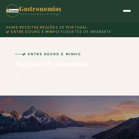
Gastronomias
Roteiro Gastronómico de Portugal
HOME
›
RECEITAS
›
REGIÕES DE PORTUGAL
›
🌿 ENTRE DOURO E MINHO
›
FOGUETES DE AMARANTE
🌿 ENTRE DOURO E MINHO
Foguetes de Amarante
🍽 COZINHA PORTUGUESA · PARA 4 PESSOAS