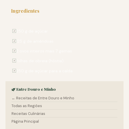
Ingredientes
PARA 4 PESSOAS
250 g de açúcar
✓
125 g de amêndoas
✓
2 ovos inteiros mais 7 gemas
✓
folhas de obreia (hóstia)
✓
250 g de açúcar para a calda
✓
🌿 Entre Douro e Minho
← Receitas de Entre Douro e Minho
Todas as Regiões
Receitas Culinárias
Página Principal