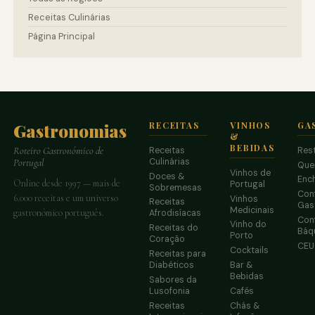
Receitas Culinárias
Página Principal
Gastronomias
RECEITAS
VINHOS
GA
&
BEBIDAS
Receitas
Res
Roteiro Gastronómico de
Culinárias
Portugal
Que
Vinhos de
Doces &
Enc
Online desde 1997 — mais de
Portugal
Sobremesas
Conf
6.000 receitas e um universo
Vinhos
Receitas
Gas
Medicinais
gastronómico português.
Afrodisíacas
Conf
Vinho do
Receitas do
Báq
Porto
Coração
CE
Cocktails
Receitas para
Diabéticos
Bar &
Bebidas
Sabores da
Lusofonia
Cafés
Receitas
Chás &