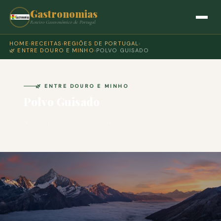
Gastronomias
Roteiro Gastronómico de Portugal
HOME
›
RECEITAS
›
REGIÕES DE PORTUGAL
›
🌿 ENTRE DOURO E MINHO
›
POLVO GUISADO
🌿 ENTRE DOURO E MINHO
Polvo Guisado
🍽 COZINHA PORTUGUESA · PARA 4 PESSOAS