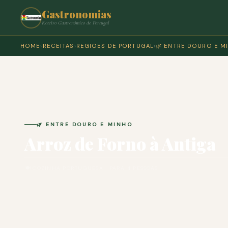
Gastronomias
Roteiro Gastronómico de Portugal
HOME
›
RECEITAS
›
REGIÕES DE PORTUGAL
›
🌿 ENTRE DOURO E M
🌿 ENTRE DOURO E MINHO
Arroz de Forno à Antiga
🍽 COZINHA PORTUGUESA · PARA 4 PESSOAS