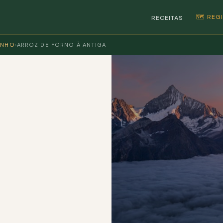
🗺️ RE
RECEITAS
INHO
›
ARROZ DE FORNO À ANTIGA