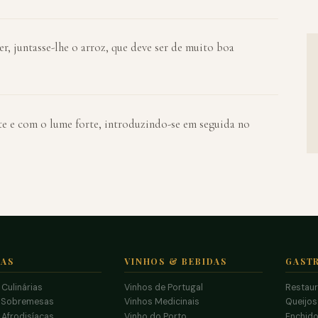
, juntasse-lhe o arroz, que deve ser de muito boa
te e com o lume forte, introduzindo-se em seguida no
TAS
VINHOS & BEBIDAS
GAST
 Culinárias
Vinhos de Portugal
Restau
 Sobremesas
Vinhos Medicinais
Queijo
 Afrodisíacas
Vinho do Porto
Enchido