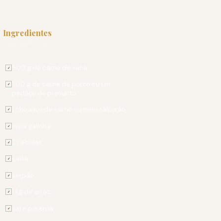
Ingredientes
PARA 4 PESSOAS
500 g de carne de vaca
✓
200 g de carne de porco ou um
✓
pedaço de presunto
1 chouriço de carne ou meio salpicão
✓
meia galinha
✓
2 cebolas
✓
salsa
✓
serpão
✓
1 kg de arroz
✓
sal e pimenta
✓