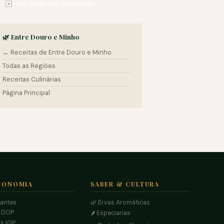
1 colher de chá de açafrão
✓
🌿 Entre Douro e Minho
← Receitas de Entre Douro e Minho
Todas as Regiões
Receitas Culinárias
Página Principal
RONOMIA
SABER & CULTURA
rantes
🌿 Ervas Aromáticas
s DOP
🌶️ Especiarias
s IGP