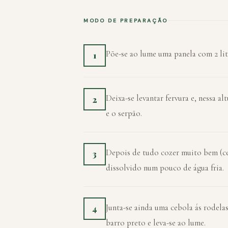
MODO DE PREPARAÇÃO
Põe-se ao lume uma panela com 2 lit
1
Deixa-se levantar fervura e, nessa al
2
e o serpão.
Depois de tudo cozer muito bem (cerc
3
dissolvido num pouco de água fria.
Junta-se ainda uma cebola ás rodela
4
barro preto e leva-se ao lume.