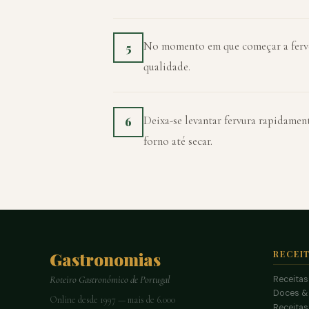
No momento em que começar a ferver
5
qualidade.
Deixa-se levantar fervura rapidamen
6
forno até secar.
Gastronomias
RECEI
Receitas
Roteiro Gastronómico de Portugal
Doces &
Online desde 1997 — mais de 6.000
Receitas