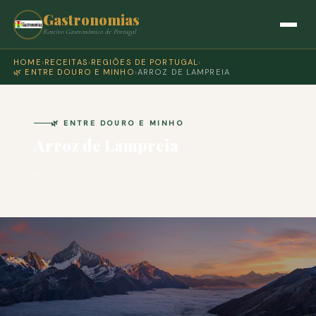
Gastronomias
Roteiro Gastronómico de Portugal
HOME
›
RECEITAS
›
REGIÕES DE PORTUGAL
›
🌿 ENTRE DOURO E MINHO
›
ARROZ DE LAMPREIA
🌿 ENTRE DOURO E MINHO
Arroz de Lampreia
🍽 COZINHA PORTUGUESA · PARA 4 PESSOAS