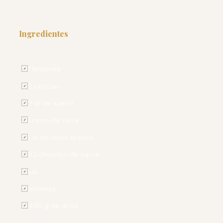
Ingredientes
PARA 4 PESSOAS
1 lampreia
✓
2 cebolas
✓
2 dl de azeite
✓
1 ramo de salsa
✓
1 dl de vinho branco
✓
1/2 chouriço de carne
✓
sal
✓
pimenta
✓
400 g de arroz
✓