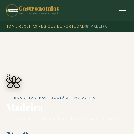
Gastronomias
Roteiro Gastronómico de Portugal
HOME
›
RECEITAS
›
REGIÕES DE PORTUGAL
›
🌺 MADEIRA
🌺
RECEITAS POR REGIÃO · MADEIRA
Madeira
A ilha jardim — espada, lapas, bolo do caco e poncha
31
9