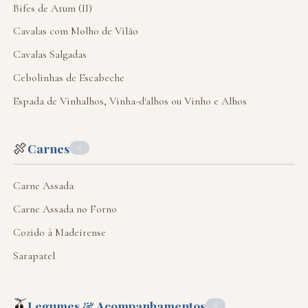
Bifes de Atum (II)
Cavalas com Molho de Vilão
Cavalas Salgadas
Cebolinhas de Escabeche
Espada de Vinhalhos, Vinha-d'alhos ou Vinho e Alhos
🍖
Carnes
4
Carne Assada
Carne Assada no Forno
Cozido à Madeirense
Sarapatel
🫒
Legumes & Acompanhamentos
4