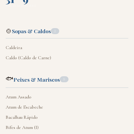
RECEITAS
LETRAS
🍲
Sopas & Caldos
2
Caldeira
Caldo (Caldo de Carne)
🐟
Peixes & Mariscos
9
Atum Assado
Atum de Escabeche
Bacalhau Rápido
Bifes de Atum (I)