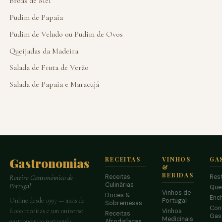
Broas de Mel
Pudim de Papaia
Pudim de Veludo ou Pudim de Ovos
Queijadas da Madeira
Salada de Fruta de Verão
Salada de Papaia e Maracujá
Gastronomias
RECEITAS
VINHOS
GA
&
BEBIDAS
Receitas
Res
Roteiro Gastronómico de
Culinárias
Portugal
Que
Vinhos de
Doces &
Enc
Online desde 1997 — mais de
Portugal
Sobremesas
Conf
6.000 receitas e um universo
Vinhos
Receitas
Gas
Medicinais
gastronómico português.
Afrodisíacas