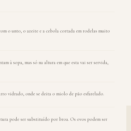
 com o unto, o azeite e a cebola cortada em rodelas muito
ntam à sopa, mas só na altura em que esta vai ser servida,
arro vidrado, onde se deita o miolo de pão esfarelado.
stura pode ser substituído por broa. Os ovos podem ser