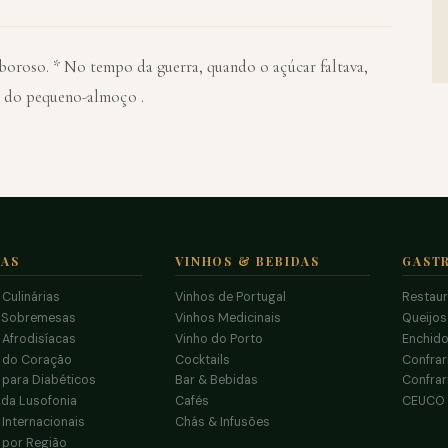
oroso. * No tempo da guerra, quando o açúcar faltava,
te do pequeno-almoço .
TAS
VINHOS & BEBIDAS
GAST
 Culinárias
Vinhos de Portugal
Restau
 Sobremesas
Vinhos Medicinais
Queijo
 Afrodisíacas
Vinho do Porto
Enchido
s do Coração
Cocktails
Confrar
 para Diabéticos
Bar & Bebidas
Confrar
da Lusofonia
Cafés
CEUCO
 Internacionais
Chás & Infusões
 por Região