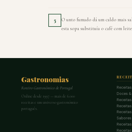
O unto fumado dá um caldo mais sab
5
esta sopa substituía o café com lei
Gastronomias
RECEI
Receitas
Roteiro Gastronómico de Portugal
Doces &
Online desde 1997 — mais de 6.000
Receitas
receitas e um universo gastronómico
Receita
português.
Receitas
Sabores 
Receitas
Receitas