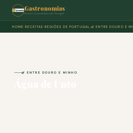
Gastronomias
Roteiro Gastronómico de Portugal
HOME
›
RECEITAS
›
REGIÕES DE PORTUGAL
›
🌿 ENTRE DOURO E M
🌿 ENTRE DOURO E MINHO
Água de Unto
🍽 COZINHA PORTUGUESA · PARA 4 PESSOAS