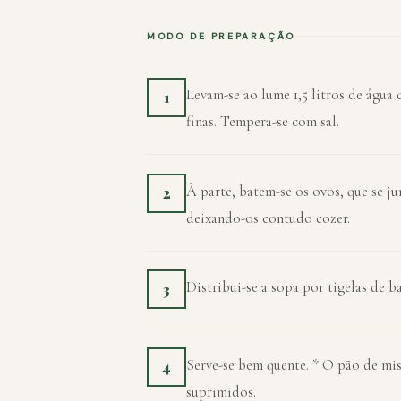
MODO DE PREPARAÇÃO
Levam-se ao lume 1,5 litros de água
1
finas. Tempera-se com sal.
À parte, batem-se os ovos, que se ju
2
deixando-os contudo cozer.
Distribui-se a sopa por tigelas de b
3
Serve-se bem quente. * O pão de mi
4
suprimidos.