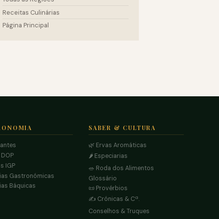
Receitas Culinárias
Página Principal
RONOMIA
SABER & CULTURA
rantes
🌿 Ervas Aromáticas
s DOP
🌶️ Especiarias
s IGP
🥗 Roda dos Alimentos
ias Gastronómicas
Glossário
ias Báquicas
📜 Provérbios
✍️ Crónicas & Cª.
Conselhos & Truques