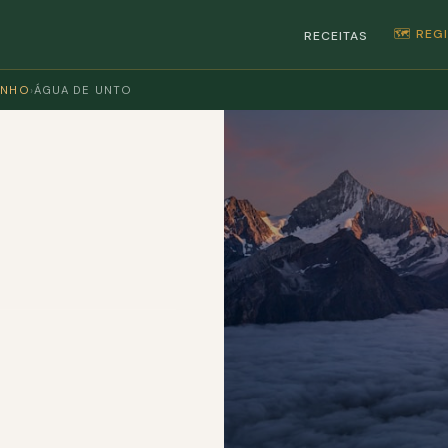
🗺️ RE
RECEITAS
INHO
›
ÁGUA DE UNTO