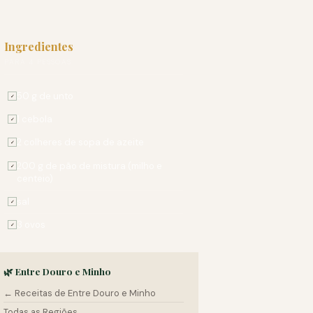
Ingredientes
PARA 4 PESSOAS
50 g de unto
✓
1 cebola
✓
2 colheres de sopa de azeite
✓
200 g de pão de mistura (milho e
✓
centeio)
sal
✓
3 ovos
✓
🌿 Entre Douro e Minho
← Receitas de Entre Douro e Minho
Todas as Regiões