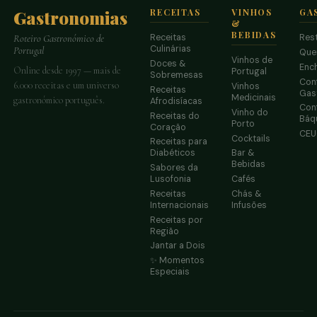
Gastronomias
RECEITAS
VINHOS
GA
&
BEBIDAS
Receitas
Res
Roteiro Gastronómico de
Culinárias
Portugal
Que
Vinhos de
Doces &
Enc
Online desde 1997 — mais de
Portugal
Sobremesas
Conf
6.000 receitas e um universo
Vinhos
Receitas
Gas
Medicinais
gastronómico português.
Afrodisíacas
Conf
Vinho do
Receitas do
Báq
Porto
Coração
CE
Cocktails
Receitas para
Diabéticos
Bar &
Bebidas
Sabores da
Lusofonia
Cafés
Receitas
Chás &
Internacionais
Infusões
Receitas por
Região
Jantar a Dois
✨ Momentos
Especiais