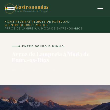
Gastronomias
Roteiro Gastronómico de Portugal
HOME
›
RECEITAS
›
REGIÕES DE PORTUGAL
›
🌿 ENTRE DOURO E MINHO
›
ARROZ DE LAMPREIA À MODA DE ENTRE-OS-RIOS
🌿 ENTRE DOURO E MINHO
Arroz de Lampreia à Moda de
Entre-os-Rios
🍽 COZINHA PORTUGUESA · PARA 6 PESSOAS