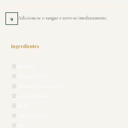
Adiciona-se o sangue e serve-se imediatamente.
9
Ingredientes
PARA 6 PESSOAS
1 lampreia
✓
500 g de arroz
✓
5 dl de vinho maduro tinto
✓
4 dentes de alho
✓
1 limão
✓
1 folha de louro
✓
salsa
✓