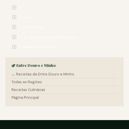
sal
✓
1 cebola
✓
1,5 dl de azeite
✓
150 g de presunto entremeado
✓
2 rodelas de salpicão
✓
🌿 Entre Douro e Minho
← Receitas de Entre Douro e Minho
Todas as Regiões
Receitas Culinárias
Página Principal