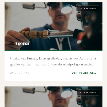
34 RECEITAS
🌋
Açores
Cozido das Furnas, lapas grelhadas, ananás dos Açores e os
queijos da ilha — sabores únicos do arquipélago atlântico.
VER RECEITAS
34 RECEITAS
31 RECEITAS