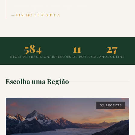
verdadeira sinfonia de sabores sempre sublime."
— FIALHO DE ALMEIDA
584
11
27
RECEITAS TRADICIONAIS
REGIÕES DE PORTUGAL
ANOS ONLINE
Escolha uma Região
52 RECEITAS