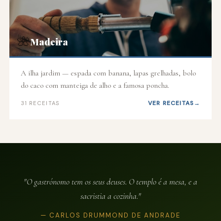
🌺
Madeira
A ilha jardim — espada com banana, lapas grelhadas, bolo
do caco com manteiga de alho e a famosa poncha.
VER RECEITAS
31 RECEITAS
"O gastrónomo tem os seus deuses. O templo é a mesa, e a
sacristia a cozinha."
— CARLOS DRUMMOND DE ANDRADE