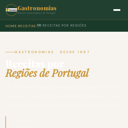
Gastronomias
Roteiro Gastronómico de Portugal
🗺️ RECEITAS POR REGIÕES
HOME
›
RECEITAS
›
GASTRONOMIAS · DESDE 1997
Receitas por
Regiões de Portugal
Do Minho ao Algarve, dos Açores à Madeira — cada
região de Portugal tem os seus sabores únicos, as suas
técnicas ancestrais e os seus produtos de excelência.
"Em Portugal não há província, distrito, terra, que não registe entre
os monumentos locais a especialidade de um petisco raro, sábio, fino,