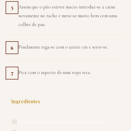
Assim que o pão estiver macio introduz-se a carne
5
novamente no tacho e mexe-se muito bem com uma
colher de pau.
Finalmente rega-se com o azeite cru e serve-se.
6
Fica com o aspecto de uma sopa seca.
7
Ingredientes
PARA 8 PESSOAS
1 kg de feijão frade ( na vagem e ainda verde)
✓