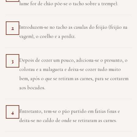
lume for de chão põe-se o tacho sobre a trempe).
Introduzem-se no tacho as casulas do feijão (feijão na
2
vagem), o coelho e a perdiz.
Depois de cozer um pouco, adiciona-se o presunto, o
3
colorau e a malagueta e deixa-se cozer tudo muito
bem, após o que se retiram as carnes, para se cortarem
aos bocados.
Entretanto, tem-se o pão partido em fatias finas e
4
deita-se no caldo de onde se retiraram as carnes.