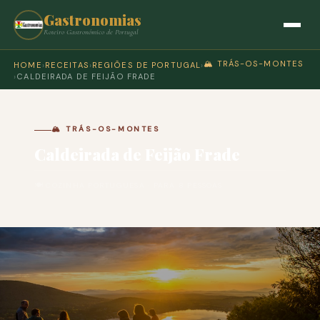
Gastronomias
Roteiro Gastronómico de Portugal
🏔️ TRÁS-OS-MONTES
HOME
›
RECEITAS
›
REGIÕES DE PORTUGAL
›
›
CALDEIRADA DE FEIJÃO FRADE
🏔️ TRÁS-OS-MONTES
Caldeirada de Feijão Frade
🍽 COZINHA PORTUGUESA · PARA 8 PESSOAS