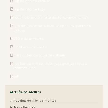
1 kg de pão de centeio
✓
1 kg de pão de trigo
✓
1 coelho bravo (na falta deste serve o manso)
✓
1 perdiz (pode ser substituída por um quarto de
✓
galinha
250 g de presunto
✓
2 colheres de azeite
✓
meia colher de sopa de colorau
✓
1 colher de chá de malagueta picante (seca e
✓
reduzida a pó
sal
✓
🏔️ Trás-os-Montes
← Receitas de Trás-os-Montes
Todas as Regiões