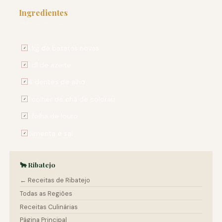
Ingredientes
PARA 4 PESSOAS
1 kg de batatas novas
✓
1 dl de azeite
✓
4 dentes de alho
✓
1 colher de chá de colorau
✓
1 folha de louro
✓
pimenta e sal
✓
🐂 Ribatejo
← Receitas de Ribatejo
Todas as Regiões
Receitas Culinárias
Página Principal