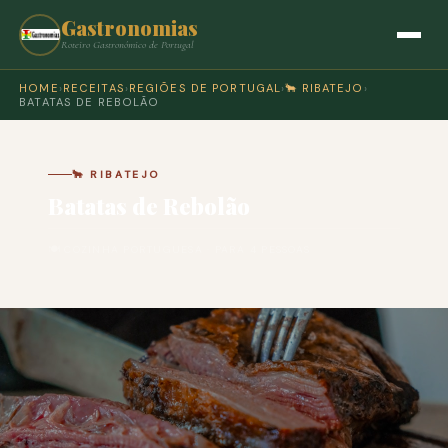
Gastronomias
Roteiro Gastronómico de Portugal
HOME
›
RECEITAS
›
REGIÕES DE PORTUGAL
›
🐂 RIBATEJO
›
BATATAS DE REBOLÃO
🐂 RIBATEJO
Batatas de Rebolão
🍽 COZINHA PORTUGUESA · PARA 4 PESSOAS