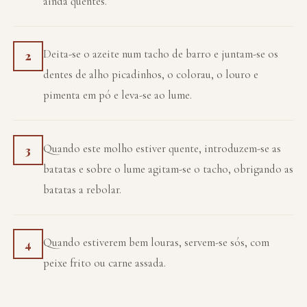
ainda quentes.
Deita-se o azeite num tacho de barro e juntam-se os
2
dentes de alho picadinhos, o colorau, o louro e
pimenta em pó e leva-se ao lume.
Quando este molho estiver quente, introduzem-se as
3
batatas e sobre o lume agitam-se o tacho, obrigando as
batatas a rebolar.
Quando estiverem bem louras, servem-se sós, com
4
peixe frito ou carne assada.