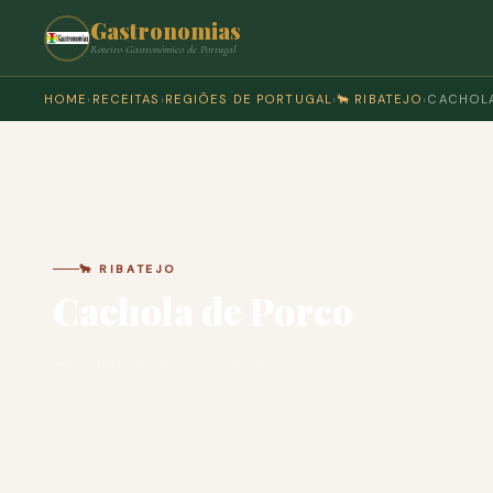
Gastronomias
Roteiro Gastronómico de Portugal
HOME
›
RECEITAS
›
REGIÕES DE PORTUGAL
›
🐂 RIBATEJO
›
CACHOL
🐂 RIBATEJO
Cachola de Porco
🍽 COZINHA PORTUGUESA · PARA 4 PESSOAS