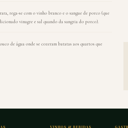
ra, rega-se com o vinho branco e o sangue de porco (que
dicionado vinagre e sal quando da sangria do porco).
uco de água onde se cozeram batatas aos quartos que
TAS
VINHOS & BEBIDAS
GAST