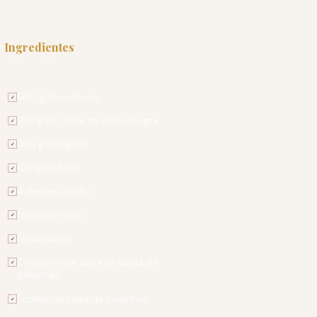
Ingredientes
PARA 4 PESSOAS
500 g de redenho
✓
750 g de carne de porco magra
✓
200 g de fígado
✓
100 g de baço
✓
4 dentes de alho
✓
1 folha de louro
✓
1 malagueta
✓
2 colheres de sopa de calda de
✓
pimentão
1 colher de sopa de cominhos
✓