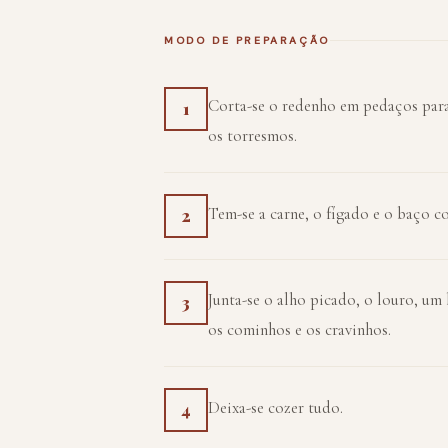
MODO DE PREPARAÇÃO
Corta-se o redenho em pedaços para 
1
os torresmos.
Tem-se a carne, o fígado e o baço 
2
Junta-se o alho picado, o louro, um
3
os cominhos e os cravinhos.
Deixa-se cozer tudo.
4