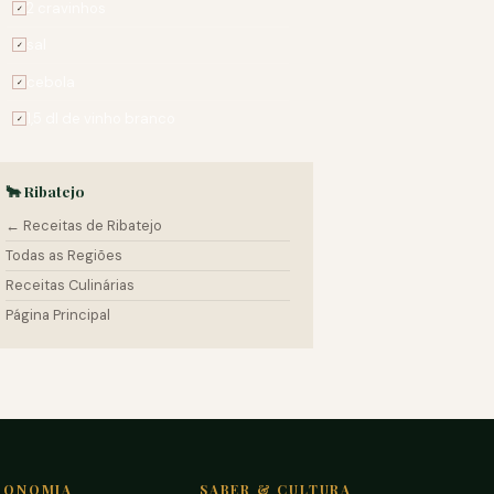
2 cravinhos
✓
sal
✓
cebola
✓
1,5 dl de vinho branco
✓
🐂 Ribatejo
← Receitas de Ribatejo
Todas as Regiões
Receitas Culinárias
Página Principal
RONOMIA
SABER & CULTURA