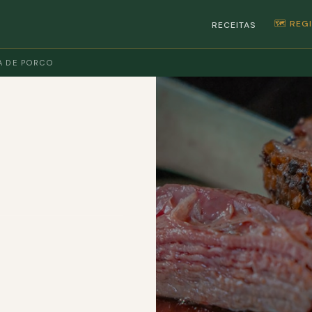
🗺️ RE
RECEITAS
A DE PORCO