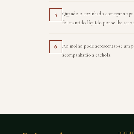
Quando o cozinhado começar a apura
5
foi mantido líquido por se lhe ter a
Ao molho pode acrescentar-se um po
6
acompanharão a cachola.
RECEI