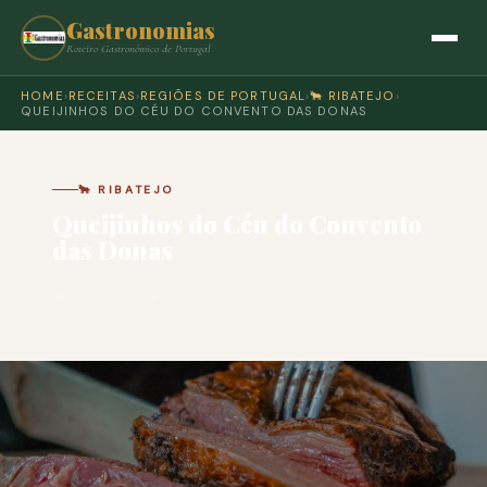
Gastronomias
Roteiro Gastronómico de Portugal
HOME
›
RECEITAS
›
REGIÕES DE PORTUGAL
›
🐂 RIBATEJO
›
QUEIJINHOS DO CÉU DO CONVENTO DAS DONAS
🐂 RIBATEJO
Queijinhos do Céu do Convento
das Donas
🍽 COZINHA PORTUGUESA · PARA 4 PESSOAS