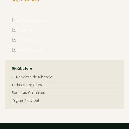
PARA 4 PESSOAS
250 gr de açúcar
✓
15 gemas
✓
1,5 dl de água
✓
açúcar em pó
✓
🐂 Ribatejo
← Receitas de Ribatejo
Todas as Regiões
Receitas Culinárias
Página Principal