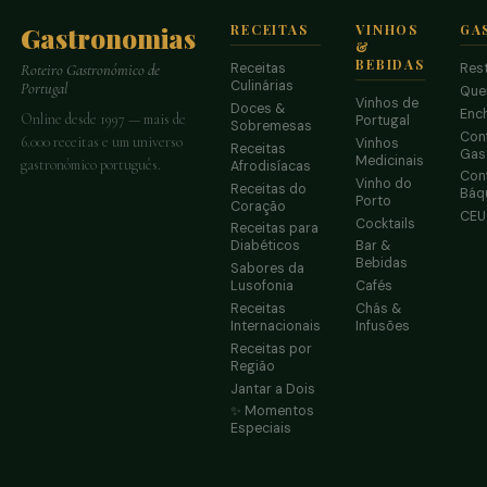
Gastronomias
RECEITAS
VINHOS
GA
&
BEBIDAS
Receitas
Res
Roteiro Gastronómico de
Culinárias
Portugal
Que
Vinhos de
Doces &
Enc
Online desde 1997 — mais de
Portugal
Sobremesas
Conf
6.000 receitas e um universo
Vinhos
Receitas
Gas
Medicinais
gastronómico português.
Afrodisíacas
Conf
Vinho do
Receitas do
Báq
Porto
Coração
CE
Cocktails
Receitas para
Diabéticos
Bar &
Bebidas
Sabores da
Lusofonia
Cafés
Receitas
Chás &
Internacionais
Infusões
Receitas por
Região
Jantar a Dois
✨ Momentos
Especiais