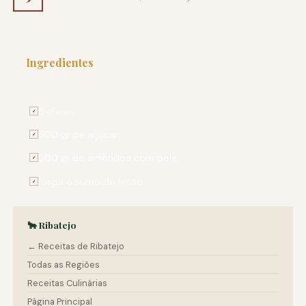
Ingredientes
PARA 4 PESSOAS
5 claras
✓
500 gr de açúcar
✓
500 gr de amêndoa com pele
✓
raspa e sumo de limão
✓
🐂 Ribatejo
← Receitas de Ribatejo
Todas as Regiões
Receitas Culinárias
Página Principal