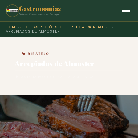
Gastronomias
Roteiro Gastronómico de Portugal
HOME
›
RECEITAS
›
REGIÕES DE PORTUGAL
›
🐂 RIBATEJO
›
ARREPIADOS DE ALMOSTER
🐂 RIBATEJO
Arrepiados de Almoster
🍽 COZINHA PORTUGUESA · PARA 4 PESSOAS