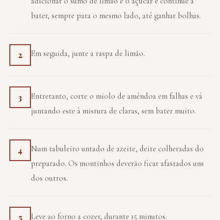
adicionar o sumo de limão e o açúcar e continue a
bater, sempre para o mesmo lado, até ganhar bolhas.
Em seguida, junte a raspa de limão.
2
Entretanto, corte o miolo de amêndoa em falhas e vá
3
juntando este à mistura de claras, sem bater muito.
Num tabuleiro untado de azeite, deite colheradas do
4
preparado. Os montinhos deverão ficar afastados uns
dos outros.
Leve ao forno a cozer, durante 15 minutos.
5