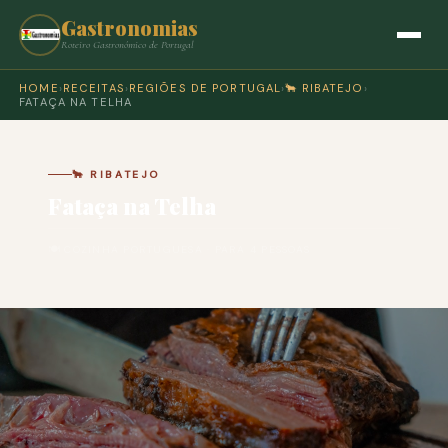
Gastronomias
Roteiro Gastronómico de Portugal
HOME
›
RECEITAS
›
REGIÕES DE PORTUGAL
›
🐂 RIBATEJO
›
FATAÇA NA TELHA
🐂 RIBATEJO
Fataça na Telha
🍽 COZINHA PORTUGUESA · PARA 4 PESSOAS