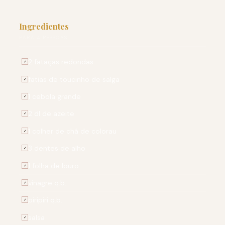
Ingredientes
PARA 4 PESSOAS
2 fataças redondas
✓
fatias de toucinho de salga
✓
1 cebola grande
✓
2 dl de azeite
✓
1 colher de chá de colorau
✓
3 dentes de alho
✓
1 folha de louro
✓
vinagre q.b.
✓
piripiri q.b.
✓
salsa
✓