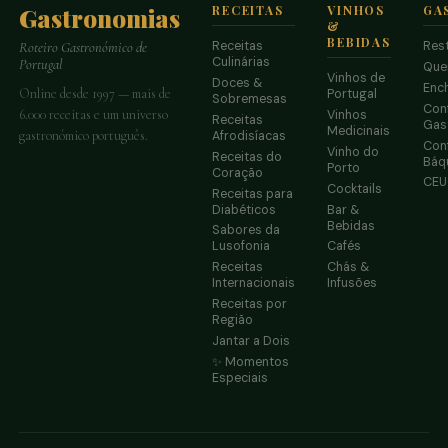
Gastronomias
RECEITAS
VINHOS
GA
&
BEBIDAS
Receitas
Res
Roteiro Gastronómico de
Culinárias
Portugal
Que
Vinhos de
Doces &
Enc
Online desde 1997 — mais de
Portugal
Sobremesas
Conf
6.000 receitas e um universo
Vinhos
Receitas
Gas
Medicinais
gastronómico português.
Afrodisíacas
Conf
Vinho do
Receitas do
Báq
Porto
Coração
CE
Cocktails
Receitas para
Diabéticos
Bar &
Bebidas
Sabores da
Lusofonia
Cafés
Receitas
Chás &
Internacionais
Infusões
Receitas por
Região
Jantar a Dois
✨ Momentos
Especiais