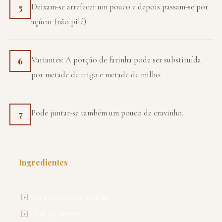
Deixam-se arrefecer um pouco e depois passam-se por
5
açúcar (não pilé).
Variantes: A porção de farinha pode ser substituída
6
por metade de trigo e metade de milho.
Pode juntar-se também um pouco de cravinho.
7
Ingredientes
PARA 4 PESSOAS
750 g de farinha de trigo
✓
3,5 dl de azeite
✓