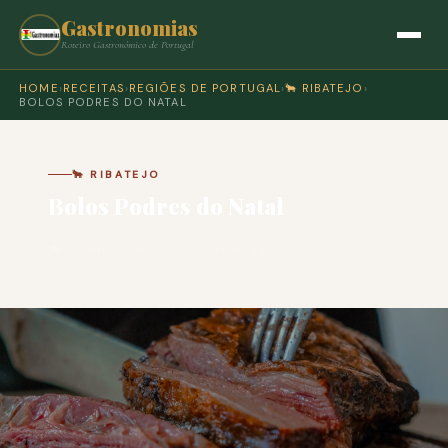
Gastronomias
Roteiro Gastronómico de Portugal
HOME
›
RECEITAS
›
REGIÕES DE PORTUGAL
›
🐂 RIBATEJO
›
BOLOS PODRES DO NATAL
🐂 RIBATEJO
Bolos Podres do Natal
🍽 COZINHA PORTUGUESA · PARA 4 PESSOAS