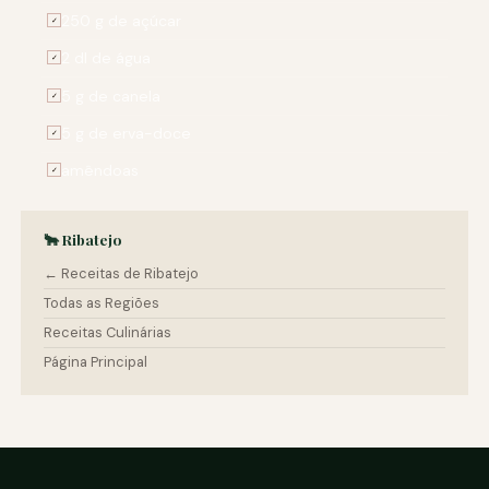
250 g de açúcar
✓
2 dl de água
✓
5 g de canela
✓
5 g de erva-doce
✓
amêndoas
✓
🐂 Ribatejo
← Receitas de Ribatejo
Todas as Regiões
Receitas Culinárias
Página Principal