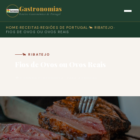
Gastronomias
Roteiro Gastronómico de Portugal
HOME
›
RECEITAS
›
REGIÕES DE PORTUGAL
›
🐂 RIBATEJO
›
FIOS DE OVOS OU OVOS REAIS
🐂 RIBATEJO
Fios de Ovos ou Ovos Reais
🍽 COZINHA PORTUGUESA · PARA 4 PESSOAS