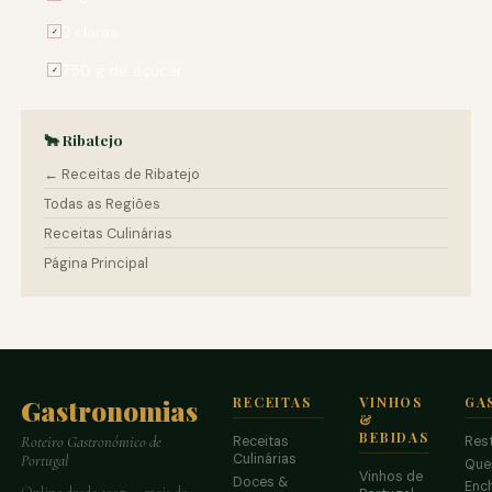
2 claras
✓
750 g de açúcar
✓
🐂 Ribatejo
← Receitas de Ribatejo
Todas as Regiões
Receitas Culinárias
Página Principal
Gastronomias
RECEITAS
VINHOS
GA
&
BEBIDAS
Receitas
Res
Roteiro Gastronómico de
Culinárias
Portugal
Que
Vinhos de
Doces &
Enc