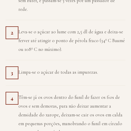
sem bater, e passam-se 3 vezes por um passador de
rede.
Leva-se o açúcar ao lume com 2,5 dl de água e deixa-se
2
ferver até atingir o ponto de pérola fraco (34º C Baumé
ou 108º C no máximo).
Limpa-se o açúcar de todas as impurezas.
3
Têm-se já os ovos dentro do funil de fazer os fios de
4
ovos e sem demoras, para não deixar aumentar a
densidade do xarope, deixam-se cair os ovos em calda
em pequenas porções, manobrando o funil em círculo