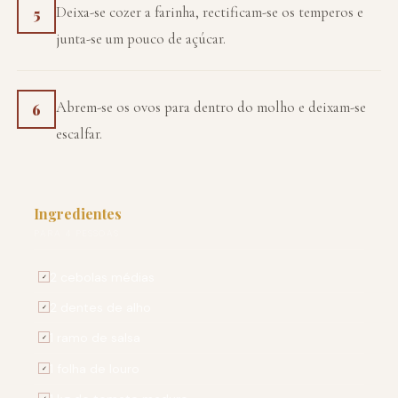
Deixa-se cozer a farinha, rectificam-se os temperos e
5
junta-se um pouco de açúcar.
Abrem-se os ovos para dentro do molho e deixam-se
6
escalfar.
Ingredientes
PARA 4 PESSOAS
2 cebolas médias
✓
2 dentes de alho
✓
1 ramo de salsa
✓
1 folha de louro
✓