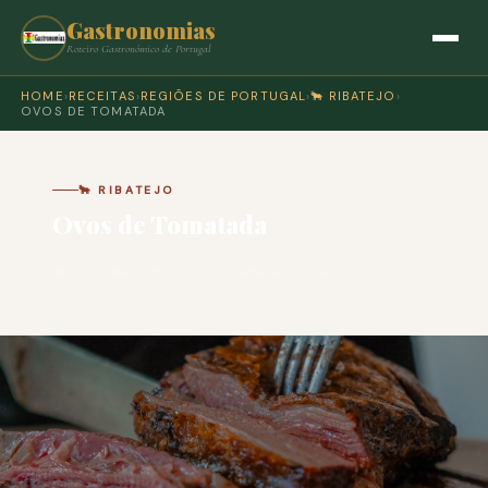
Gastronomias
Roteiro Gastronómico de Portugal
HOME
›
RECEITAS
›
REGIÕES DE PORTUGAL
›
🐂 RIBATEJO
›
OVOS DE TOMATADA
🐂 RIBATEJO
Ovos de Tomatada
🍽 COZINHA PORTUGUESA · PARA 4 PESSOAS