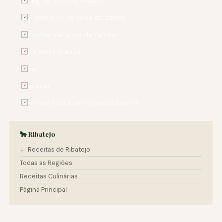
1 kg de tomate maduro
✓
4 colheres de sopa de azeite
✓
1 colher de sopa de farinha
✓
pimenta branca
✓
sal
✓
açúcar
✓
4 ovos ( ou 8 se for prato único )
✓
🐂 Ribatejo
← Receitas de Ribatejo
Todas as Regiões
Receitas Culinárias
Página Principal