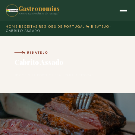
Gastronomias
Roteiro Gastronómico de Portugal
HOME
›
RECEITAS
›
REGIÕES DE PORTUGAL
›
🐂 RIBATEJO
›
CABRITO ASSADO
🐂 RIBATEJO
Cabrito Assado
🍽 COZINHA PORTUGUESA · PARA 4 PESSOAS