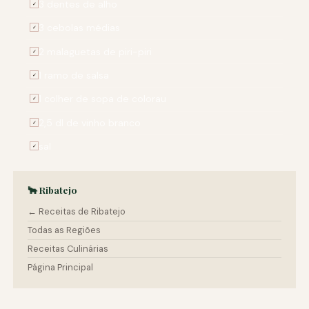
3 dentes de alho
✓
3 cebolas médias
✓
2 malaguetas de piri-piri
✓
1 ramo de salsa
✓
1 colher de sopa de colorau
✓
2,5 dl de vinho branco
✓
sal
✓
🐂 Ribatejo
← Receitas de Ribatejo
Todas as Regiões
Receitas Culinárias
Página Principal