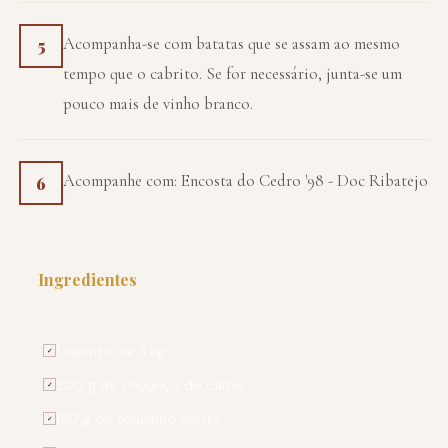
Acompanha-se com batatas que se assam ao mesmo
5
tempo que o cabrito. Se for necessário, junta-se um
pouco mais de vinho branco.
Acompanhe com: Encosta do Cedro '98 - Doc Ribatejo
6
Ingredientes
PARA 4 PESSOAS
1 cabrito de 3 kg
✓
200 g de chouriço de carne
✓
150 g de toucinho gordo
✓