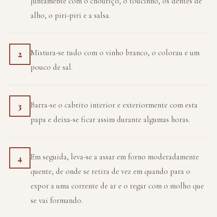
juntamente com o chouriço, o toucinho, os dentes de
alho, o piri-piri e a salsa.
Mistura-se tudo com o vinho branco, o colorau e um
2
pouco de sal.
Barra-se o cabrito interior e exteriormente com esta
3
papa e deixa-se ficar assim durante algumas horas.
Em seguida, leva-se a assar em forno moderadamente
4
quente, de onde se retira de vez em quando para o
expor a uma corrente de ar e o regar com o molho que
se vai formando.