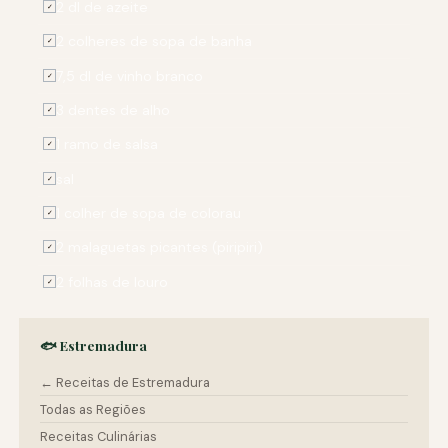
2 dl de azeite
✓
2 colheres de sopa de banha
✓
7,5 dl de vinho branco
✓
3 dentes de alho
✓
1 ramo de salsa
✓
sal
✓
1 colher de sopa de colorau
✓
2 malaguetas picantes (piripiri)
✓
2 folhas de louro
✓
🐟 Estremadura
← Receitas de Estremadura
Todas as Regiões
Receitas Culinárias