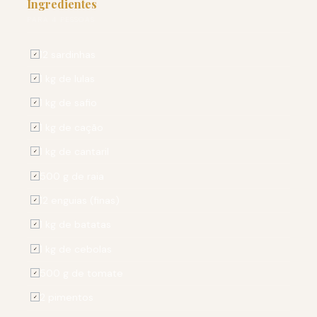
Ingredientes
PARA 4 PESSOAS
12 sardinhas
✓
1 kg de lulas
✓
1 kg de safio
✓
1 kg de cação
✓
1 kg de cantaril
✓
500 g de raia
✓
12 enguias (finas)
✓
1 kg de batatas
✓
1 kg de cebolas
✓
500 g de tomate
✓
2 pimentos
✓