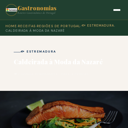
Gastronomias
Roteiro Gastronómico de Portugal
🐟 ESTREMADURA
HOME
›
RECEITAS
›
REGIÕES DE PORTUGAL
›
›
CALDEIRADA À MODA DA NAZARÉ
🐟 ESTREMADURA
Caldeirada à Moda da Nazaré
🍽 COZINHA PORTUGUESA · PARA 4 PESSOAS