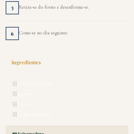
Retira-se do forno e desenforma-se.
5
Come-se no dia seguinte.
6
Ingredientes
PARA 4 PESSOAS
100 grs de açúcar
✓
6 gemas
✓
2 ovos
✓
50 grs de farinha
✓
🐟 Estremadura