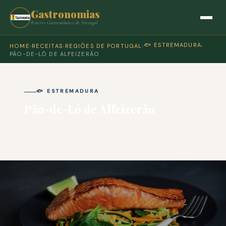
Gastronomias
Roteiro Gastronómico de Portugal
🐟 ESTREMADURA
HOME
›
RECEITAS
›
REGIÕES DE PORTUGAL
›
›
PÃO-DE-LÓ DE ALFEIZERÃO
🐟 ESTREMADURA
Pão-de-Ló de Alfeizerão
🍽 COZINHA PORTUGUESA · PARA 4 PESSOAS