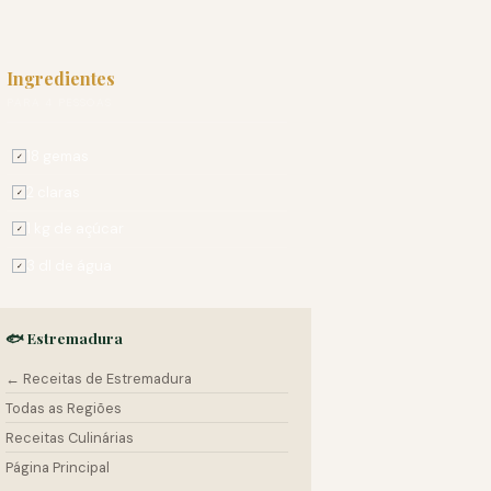
Ingredientes
PARA 4 PESSOAS
18 gemas
✓
2 claras
✓
1 kg de açúcar
✓
3 dl de água
✓
🐟 Estremadura
← Receitas de Estremadura
Todas as Regiões
Receitas Culinárias
Página Principal