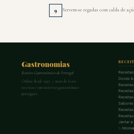
Servem-se regadas com calda de açúc
9
Gastronomias
RECEI
Receitas
Roteiro Gastronómico de Portugal
Doces &
Online desde 1997 — mais de 6.000
Receitas
receitas e um universo gastronómico
Receita
português.
Receitas
Sabores 
Receitas
Receitas
Jantar a
✨ Momen