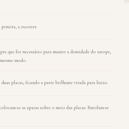
peneira, a escorrer.
mpre que for necessário para manter a densidade do xarope,
do mesmo modo.
duas placas, ficando a parte brilhante virada para baixo.
colocam-se as aparas sobre o meio das placas. Enrolam-se