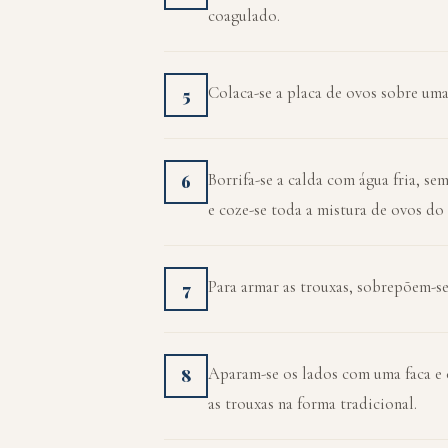
coagulado.
Colaca-se a placa de ovos sobre uma 
5
Borrifa-se a calda com água fria, se
6
e coze-se toda a mistura de ovos 
Para armar as trouxas, sobrepõem-se 
7
Aparam-se os lados com uma faca e 
8
as trouxas na forma tradicional.