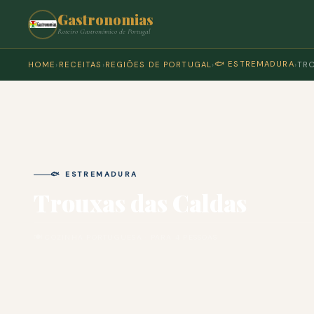
Gastronomias
Roteiro Gastronómico de Portugal
🐟 ESTREMADURA
HOME
›
RECEITAS
›
REGIÕES DE PORTUGAL
›
›
TRO
🐟 ESTREMADURA
Trouxas das Caldas
🍽 COZINHA PORTUGUESA · PARA 4 PESSOAS