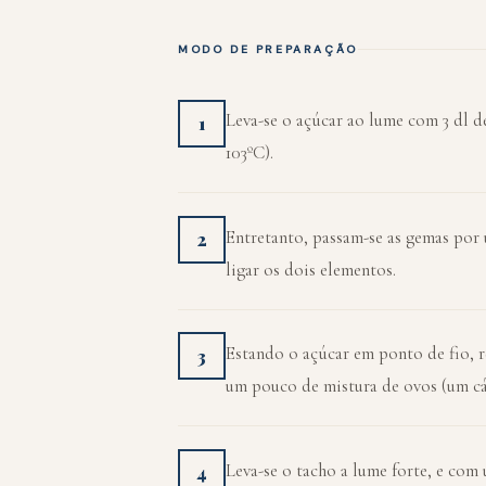
MODO DE PREPARAÇÃO
Leva-se o açúcar ao lume com 3 dl de
1
103ºC).
Entretanto, passam-se as gemas por 
2
ligar os dois elementos.
Estando o açúcar em ponto de fio, r
3
um pouco de mistura de ovos (um cá
Leva-se o tacho a lume forte, e com
4