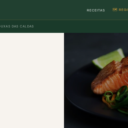
🗺️ RE
RECEITAS
UXAS DAS CALDAS