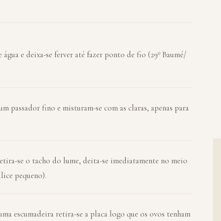
 água e deixa-se ferver até fazer ponto de fio (29º Baumé/
um passador fino e misturam-se com as claras, apenas para
etira-se o tacho do lume, deita-se imediatamente no meio
lice pequeno).
 uma escumadeira retira-se a placa logo que os ovos tenham