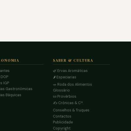
RONOMIA
SABER & CULTURA
rantes
🌿 Ervas Aromáticas
s DOP
🌶️ Especiarias
s IGP
🥗 Roda dos Alimentos
ias Gastronómicas
Glossário
ias Báquicas
📜 Provérbios
✍️ Crónicas & Cª.
Conselhos & Truques
Contactos
Publicidade
Copyright