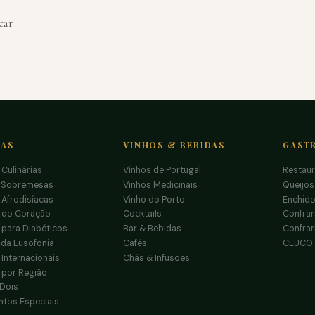
ar.
TAS
VINHOS & BEBIDAS
GAST
 Culinárias
Vinhos de Portugal
Restau
 Sobremesas
Vinhos Medicinais
Queijo
 Afrodisíacas
Vinho do Porto
Enchido
s do Coração
Cocktails
Confrar
 para Diabéticos
Bar & Bebidas
Confrar
da Lusofonia
Cafés
CEUCO
 Internacionais
Chás & Infusões
 por Região
 Dois
tos Especiais