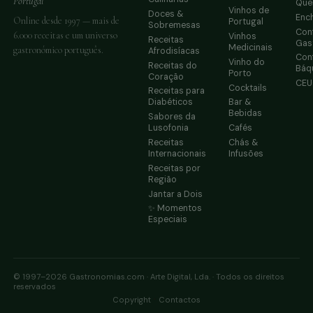
Portugal
Que
Vinhos de
Doces &
Enc
Online desde 1997 — mais de
Portugal
Sobremesas
Conf
6.000 receitas e um universo
Vinhos
Receitas
Gas
Medicinais
gastronómico português.
Afrodisíacas
Conf
Vinho do
Receitas do
Báq
Porto
Coração
CE
Cocktails
Receitas para
Diabéticos
Bar &
Bebidas
Sabores da
Lusofonia
Cafés
Receitas
Chás &
Internacionais
Infusões
Receitas por
Região
Jantar a Dois
✨ Momentos
Especiais
© 1997–2026 Gastronomias.com · Arte Digital, Lda. · Todos os direitos
reservados
·
Copyright
Contactos