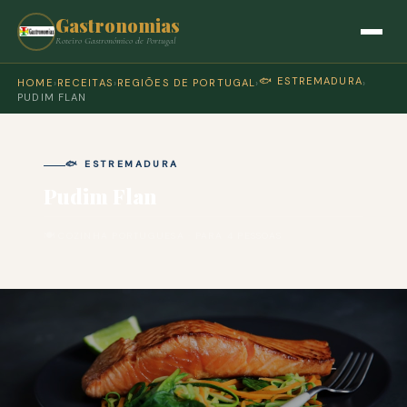
Gastronomias
Roteiro Gastronómico de Portugal
🐟 ESTREMADURA
HOME
›
RECEITAS
›
REGIÕES DE PORTUGAL
›
›
PUDIM FLAN
🐟 ESTREMADURA
Pudim Flan
🍽 COZINHA PORTUGUESA · PARA 4 PESSOAS