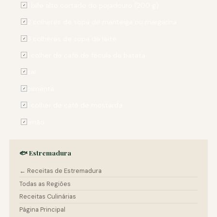
1 bife alto cortado do pojadouro (200 g)
✓
2 colheres de sopa de manteiga ou margarina
✓
3 colheres de sopa de leite
✓
1 colher de café de fécula de batata
✓
sal
✓
pimenta
✓
1 colher de café de mostarda
✓
limão
✓
🐟 Estremadura
← Receitas de Estremadura
Todas as Regiões
Receitas Culinárias
Página Principal