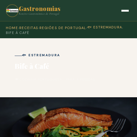
Gastronomias
Roteiro Gastronómico de Portugal
🐟 ESTREMADURA
HOME
›
RECEITAS
›
REGIÕES DE PORTUGAL
›
›
BIFE À CAFÉ
🐟 ESTREMADURA
Bife à Café
🍽 COZINHA PORTUGUESA · PARA 4 PESSOAS