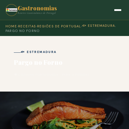
Gastronomias
Roteiro Gastronómico de Portugal
🐟 ESTREMADURA
HOME
›
RECEITAS
›
REGIÕES DE PORTUGAL
›
›
PARGO NO FORNO
🐟 ESTREMADURA
Pargo no Forno
🍽 COZINHA PORTUGUESA · PARA 4 PESSOAS