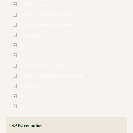
1,5 dl de azeite
✓
1 colher de sopa de margarina
✓
750 g de batatas pequenas
✓
2 cebolas grandes
✓
2 dentes de alho
✓
300 g de tomate
✓
4 tiras de toucinho fresco
✓
1 colher de sobremesa de colorau
✓
vinho branco
✓
sal
✓
pimenta
✓
🐟 Estremadura