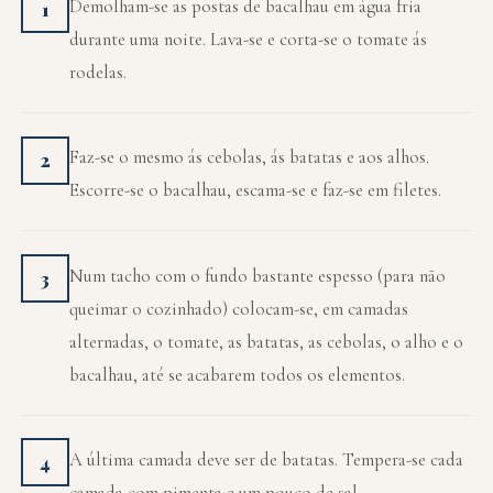
Demolham-se as postas de bacalhau em água fria
1
durante uma noite. Lava-se e corta-se o tomate ás
rodelas.
Faz-se o mesmo ás cebolas, ás batatas e aos alhos.
2
Escorre-se o bacalhau, escama-se e faz-se em filetes.
Num tacho com o fundo bastante espesso (para não
3
queimar o cozinhado) colocam-se, em camadas
alternadas, o tomate, as batatas, as cebolas, o alho e o
bacalhau, até se acabarem todos os elementos.
A última camada deve ser de batatas. Tempera-se cada
4
camada com pimenta e um pouco de sal.