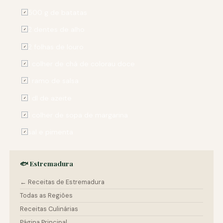
500 g de batatas
✓
2 dentes de alho
✓
2 folhas de louro
✓
1 colher de chá de colorau doce
✓
1 ramo de salsa
✓
1 dl de azeite
✓
1 colher de sopa de margarina
✓
sal e pimenta
✓
🐟 Estremadura
← Receitas de Estremadura
Todas as Regiões
Receitas Culinárias
Página Principal