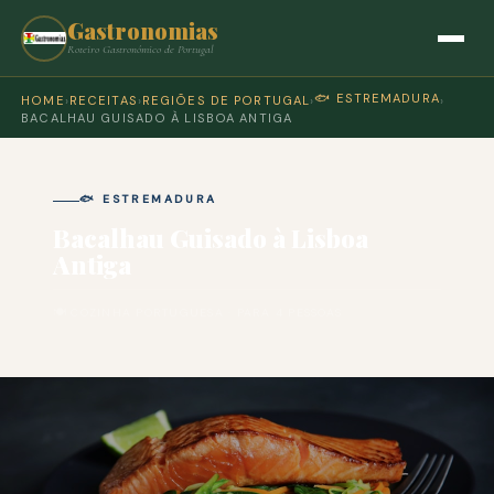
Gastronomias
Roteiro Gastronómico de Portugal
🐟 ESTREMADURA
HOME
›
RECEITAS
›
REGIÕES DE PORTUGAL
›
›
BACALHAU GUISADO À LISBOA ANTIGA
🐟 ESTREMADURA
Bacalhau Guisado à Lisboa
Antiga
🍽 COZINHA PORTUGUESA · PARA 4 PESSOAS