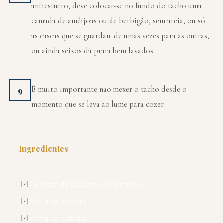
antiesturro, deve colocar-se no fundo do tacho uma
camada de amêijoas ou de berbigão, sem areia, ou só
as cascas que se guardam de umas vezes para as outras,
ou ainda seixos da praia bem lavados.
É muito importante não mexer o tacho desde o
9
momento que se leva ao lume para cozer.
Ingredientes
PARA 4 PESSOAS
4 postas de bacalhau (pequenas)
✓
500 g de tomate
✓
500 g de cebolas
✓