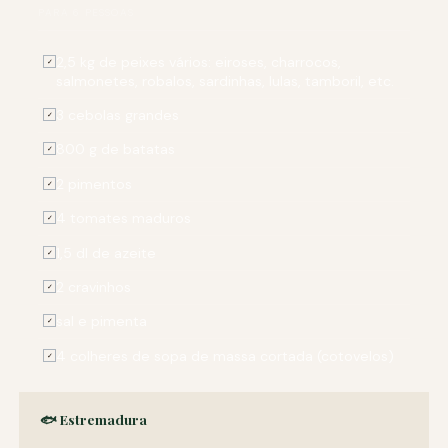
PARA 6 PESSOAS
2,5 kg de peixes vários: eiroses, charrocos,
✓
salmonetes, robalos, sardinhas, lulas, tamboril, etc.
3 cebolas grandes
✓
800 g de batatas
✓
2 pimentos
✓
4 tomates maduros
✓
1,5 dl de azeite
✓
2 cravinhos
✓
sal e pimenta
✓
4 colheres de sopa de massa cortada (cotovelos)
✓
🐟 Estremadura