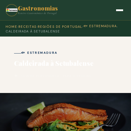
Gastronomias
Roteiro Gastronómico de Portugal
🐟 ESTREMADURA
HOME
›
RECEITAS
›
REGIÕES DE PORTUGAL
›
›
CALDEIRADA À SETUBALENSE
🐟 ESTREMADURA
Caldeirada à Setubalense
🍽 COZINHA PORTUGUESA · PARA 6 PESSOAS