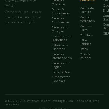
Receitas
Res
Roteiro Gastronómico de
Culinárias
Portugal
Que
Vinhos de
Doces &
Enc
Online desde 1997 — mais de
Portugal
Sobremesas
Conf
6.000 receitas e um universo
Vinhos
Receitas
Gas
Medicinais
gastronómico português.
Afrodisíacas
Conf
Vinho do
Receitas do
Báq
Porto
Coração
CE
Cocktails
Receitas para
Diabéticos
Bar &
Bebidas
Sabores da
Lusofonia
Cafés
Receitas
Chás &
Internacionais
Infusões
Receitas por
Região
Jantar a Dois
✨ Momentos
Especiais
© 1997–2026 Gastronomias.com · Arte Digital, Lda. · Todos os direitos
reservados
·