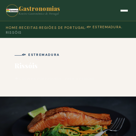
Gastronomias
Roteiro Gastronómico de Portugal
🐟 ESTREMADURA
HOME
›
RECEITAS
›
REGIÕES DE PORTUGAL
›
›
RISSÓIS
🐟 ESTREMADURA
Rissóis
🍽 COZINHA PORTUGUESA · PARA 4 PESSOAS