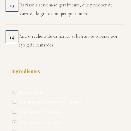
Os rissóis servem-se geralmente, que pode ser de
13
tomate, de grelos ou qualquer outro.
Para o recheio de camarão, substitui-se o peixe por
14
250 g de camarões.
Ingredientes
PARA 4 PESSOAS
Para a massa:
✓
1 chávena de farinha (bem cheia)
✓
meia chávena de leite
✓
meia chávena de água
✓