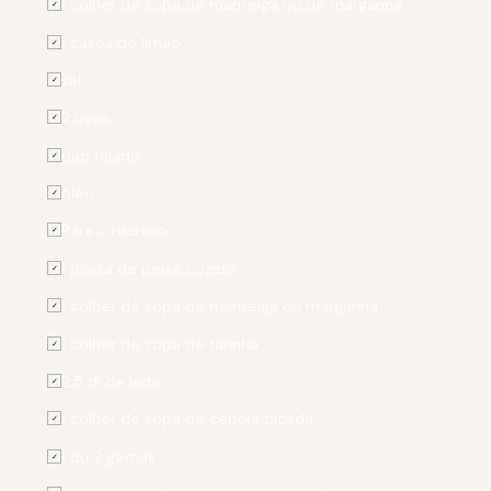
1 colher de sopa de manteiga ou de margarina
✓
1 casca de limão
✓
sal
✓
2 ovos
✓
pão ralado
✓
óleo
✓
Para o recheio:
✓
1 posta de peixe cozido
✓
1 colher de sopa de manteiga ou margarina
✓
1 colher de sopa de farinha
✓
2,5 dl de leite
✓
1 colher de sopa de cebola picada
✓
1 ou 2 gemas
✓