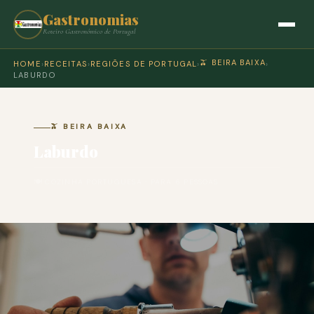
Gastronomias
Roteiro Gastronómico de Portugal
🫒 BEIRA BAIXA
HOME
›
RECEITAS
›
REGIÕES DE PORTUGAL
›
›
LABURDO
🫒 BEIRA BAIXA
Laburdo
🍽 COZINHA PORTUGUESA · PARA 6 PESSOAS