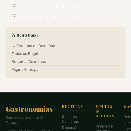
2 colheres de café de cominhos em pó
✓
500 g de pão caseiro, de véspera
✓
🫒 Beira Baixa
← Receitas de Beira Baixa
Todas as Regiões
Receitas Culinárias
Página Principal
Gastronomias
RECEITAS
VINHOS
GA
&
BEBIDAS
Receitas
Res
Roteiro Gastronómico de
Culinárias
Portugal
Que
Vinhos de
Doces &
Enc
Online desde 1997 — mais de