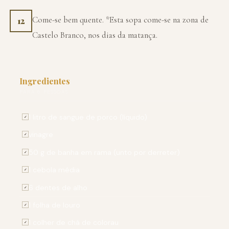
Come-se bem quente. *Esta sopa come-se na zona de
12
Castelo Branco, nos dias da matança.
Ingredientes
PARA 6 PESSOAS
1 litro de sangue de porco (líquido)
✓
vinagre
✓
50 g de banha em rama (unto por derreter)
✓
1 cebola média
✓
6 dentes de alho
✓
1 folha de louro
✓
1 colher de chá de colorau
✓