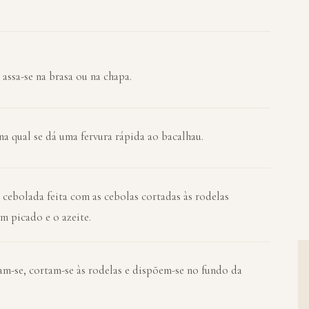
ssa-se na brasa ou na chapa.
a qual se dá uma fervura rápida ao bacalhau.
 cebolada feita com as cebolas cortadas às rodelas
m picado e o azeite.
am-se, cortam-se às rodelas e dispõem-se no fundo da