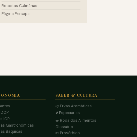
Receitas Culinárias
Página Principal
RONOMIA
SABER & CULTURA
rantes
🌿 Ervas Aromáticas
s DOP
🌶️ Especiarias
s IGP
🥗 Roda dos Alimentos
ias Gastronómicas
Glossário
ias Báquicas
📜 Provérbios