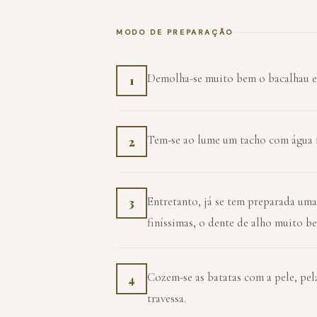
MODO DE PREPARAÇÃO
Demolha-se muito bem o bacalhau e a
1
Tem-se ao lume um tacho com água n
2
Entretanto, já se tem preparada uma
3
finíssimas, o dente de alho muito be
Cozem-se as batatas com a pele, pel
4
travessa.