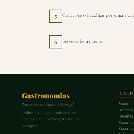
Coloca-se o bacalhau por cima e co
5
Serve-se bem quente.
6
Gastronomias
RECEI
Receitas
Roteiro Gastronómico de Portugal
Doces &
Online desde 1997 — mais de 6.000
Receitas
receitas e um universo gastronómico
Receita
português.
Receitas