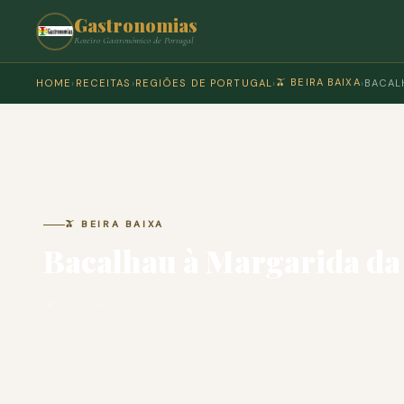
Gastronomias
Roteiro Gastronómico de Portugal
🫒 BEIRA BAIXA
HOME
›
RECEITAS
›
REGIÕES DE PORTUGAL
›
›
BACAL
🫒 BEIRA BAIXA
Bacalhau à Margarida da
🍽 COZINHA PORTUGUESA · PARA 6 PESSOAS