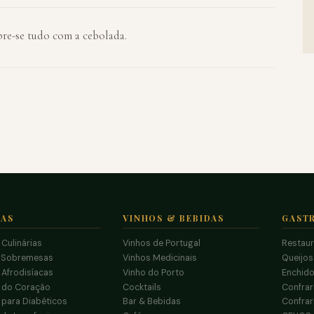
bre-se tudo com a cebolada.
TAS
VINHOS & BEBIDAS
GAST
 Culinárias
Vinhos de Portugal
Restau
 Sobremesas
Vinhos Medicinais
Queijo
 Afrodisíacas
Vinho do Porto
Enchido
s do Coração
Cocktails
Confrar
 para Diabéticos
Bar & Bebidas
Confrar