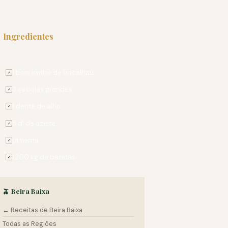
Ingredientes
PARA 6 PESSOAS
1 bom lombo de bacalhau
✓
3 cebolas grandes
✓
1 dente de alho
✓
5 dl de azeite
✓
pimenta
✓
1,200 kg de batatas
✓
🫒 Beira Baixa
← Receitas de Beira Baixa
Todas as Regiões