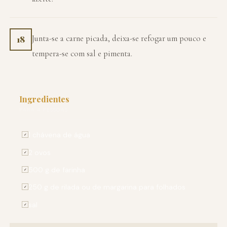
Junta-se a carne picada, deixa-se refogar um pouco e
18
tempera-se com sal e pimenta.
Ingredientes
PARA 4 PESSOAS
1 chávena de água
✓
2 ovos
✓
500 g de farinha
✓
250 g de rilada ou de margarina para folhados
✓
sal
✓