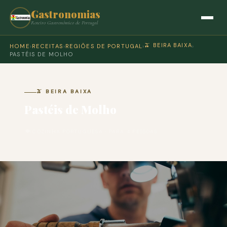
Gastronomias
Roteiro Gastronómico de Portugal
🫒 BEIRA BAIXA
HOME
›
RECEITAS
›
REGIÕES DE PORTUGAL
›
›
PASTÉIS DE MOLHO
🫒 BEIRA BAIXA
Pastéis de Molho
🍽 COZINHA PORTUGUESA · PARA 4 PESSOAS