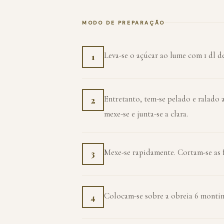
MODO DE PREPARAÇÃO
Leva-se o açúcar ao lume com 1 dl de
1
Entretanto, tem-se pelado e ralado 
2
mexe-se e junta-se a clara.
Mexe-se rapidamente. Cortam-se as f
3
Colocam-se sobre a obreia 6 montin
4