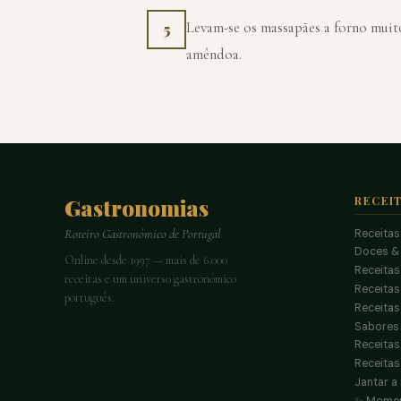
Levam-se os massapães a forno muito
5
amêndoa.
Gastronomias
RECEI
Receitas
Roteiro Gastronómico de Portugal
Doces &
Online desde 1997 — mais de 6.000
Receitas
receitas e um universo gastronómico
Receita
português.
Receitas
Sabores 
Receitas
Receitas
Jantar a
✨ Momen