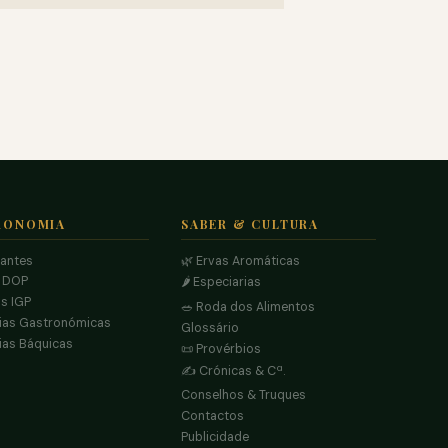
RONOMIA
SABER & CULTURA
rantes
🌿 Ervas Aromáticas
s DOP
🌶️ Especiarias
s IGP
🥗 Roda dos Alimentos
ias Gastronómicas
Glossário
ias Báquicas
📜 Provérbios
✍️ Crónicas & Cª.
Conselhos & Truques
Contactos
Publicidade