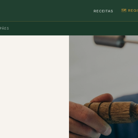
🗺️ RE
RECEITAS
PÃES