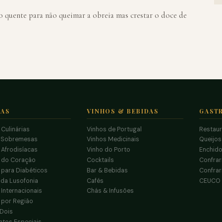
 quente para não queimar a obreia mas crestar o doce de
TAS
VINHOS & BEBIDAS
GAST
 Culinárias
Vinhos de Portugal
Restau
 Sobremesas
Vinhos Medicinais
Queijo
 Afrodisíacas
Vinho do Porto
Enchido
s do Coração
Cocktails
Confrar
 para Diabéticos
Bar & Bebidas
Confrar
da Lusofonia
Cafés
CEUCO
 Internacionais
Chás & Infusões
 por Região
 Dois
tos Especiais