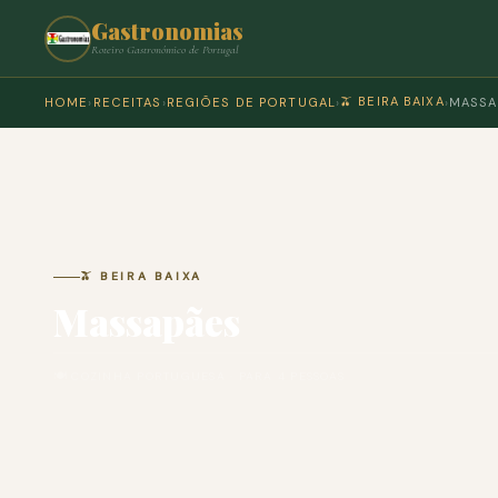
Gastronomias
Roteiro Gastronómico de Portugal
🫒 BEIRA BAIXA
HOME
›
RECEITAS
›
REGIÕES DE PORTUGAL
›
›
MASSA
🫒 BEIRA BAIXA
Massapães
🍽 COZINHA PORTUGUESA · PARA 4 PESSOAS