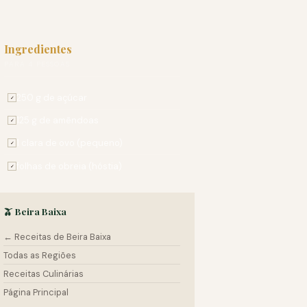
Ingredientes
PARA 4 PESSOAS
250 g de açúcar
✓
125 g de amêndoas
✓
1 clara de ovo (pequeno)
✓
folhas de obreia (hóstia)
✓
🫒 Beira Baixa
← Receitas de Beira Baixa
Todas as Regiões
Receitas Culinárias
Página Principal