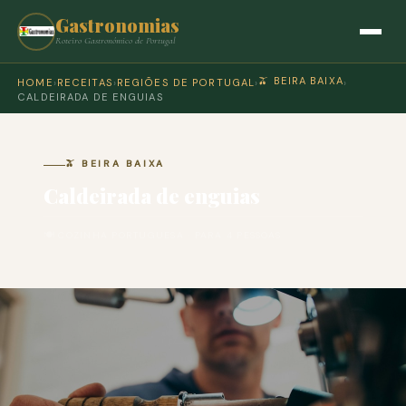
Gastronomias
Roteiro Gastronómico de Portugal
🫒 BEIRA BAIXA
HOME
›
RECEITAS
›
REGIÕES DE PORTUGAL
›
›
CALDEIRADA DE ENGUIAS
🫒 BEIRA BAIXA
Caldeirada de enguias
🍽 COZINHA PORTUGUESA · PARA 4 PESSOAS