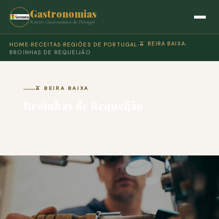
Gastronomias
Roteiro Gastronómico de Portugal
🫒 BEIRA BAIXA
HOME
›
RECEITAS
›
REGIÕES DE PORTUGAL
›
›
BROINHAS DE REQUEIJÃO
🫒 BEIRA BAIXA
Broinhas de Requeijão
🍽 COZINHA PORTUGUESA · PARA 4 PESSOAS