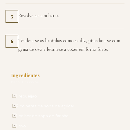
Envolve-se sem bater.
5
Tendem-se as broinhas como se diz, pincelam-se com
6
gema de ovo e levam-se a cozer em forno forte.
Ingredientes
PARA 4 PESSOAS
1 requeijão
✓
2 colheres de sopa de açúcar
✓
1 colher de sopa de farinha
✓
1 ovo
✓