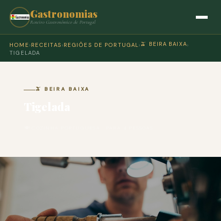
Gastronomias
Roteiro Gastronómico de Portugal
🫒 BEIRA BAIXA
HOME
›
RECEITAS
›
REGIÕES DE PORTUGAL
›
›
TIGELADA
🫒 BEIRA BAIXA
Tigelada
🍽 COZINHA PORTUGUESA · PARA 4 PESSOAS