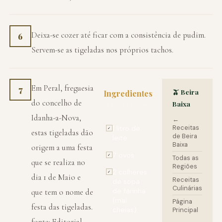
Deixa-se cozer até ficar com a consistência de pudim.
6
Servem-se as tigeladas nos próprios tachos.
Em Peral, freguesia
7
🫒 Beira
Ingredientes
do concelho de
Baixa
PARA 4 PESSOAS
Idanha-a-Nova,
←
Receitas
1 litro de
✓
estas tigeladas dão
de Beira
leite
Baixa
origem a uma festa
7 ovos
✓
Todas as
que se realiza no
Regiões
2 colheres
✓
dia 1 de Maio e
Receitas
de sopa
Culinárias
de farinha
que tem o nome de
(mal
Página
festa das tigeladas.
cheias)
Principal
fonte: Editorial