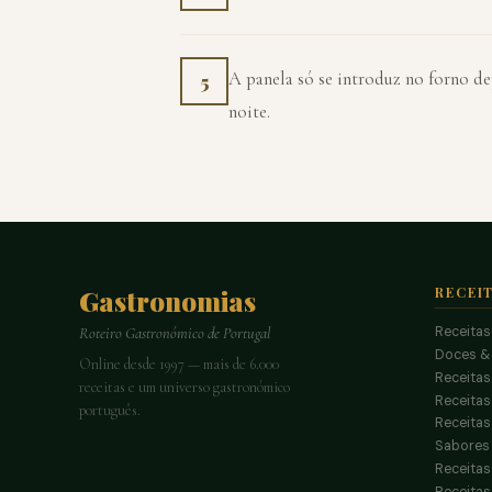
A panela só se introduz no forno de
5
noite.
Gastronomias
RECEI
Receitas
Roteiro Gastronómico de Portugal
Doces &
Online desde 1997 — mais de 6.000
Receitas
receitas e um universo gastronómico
Receita
português.
Receitas
Sabores 
Receitas
Receitas