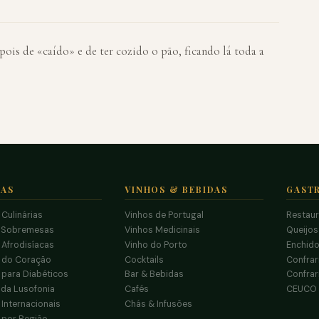
pois de «caído» e de ter cozido o pão, ficando lá toda a
TAS
VINHOS & BEBIDAS
GAST
 Culinárias
Vinhos de Portugal
Restau
 Sobremesas
Vinhos Medicinais
Queijo
 Afrodisíacas
Vinho do Porto
Enchido
s do Coração
Cocktails
Confrar
 para Diabéticos
Bar & Bebidas
Confrar
da Lusofonia
Cafés
CEUCO
 Internacionais
Chás & Infusões
 por Região