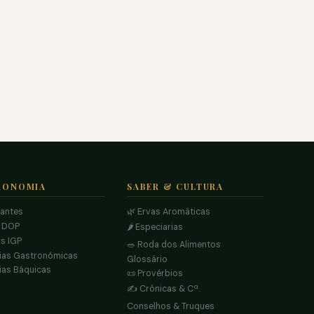
RONOMIA
SABER & CULTURA
rantes
🌿 Ervas Aromáticas
s DOP
🌶️ Especiarias
s IGP
🥗 Roda dos Alimentos
ias Gastronómicas
Glossário
ias Báquicas
📜 Provérbios
✍️ Crónicas & Cª.
Conselhos & Truques