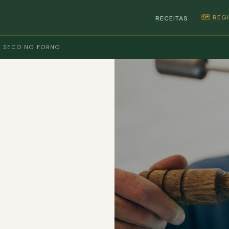
🗺️ RE
RECEITAS
O SECO NO FORNO