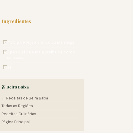
Ingredientes
PARA 4 PESSOAS
400 g de feijão branco ou manteiga
✓
2 pés ou 1 pé e meia orelha de porco
✓
sem osso
sal
✓
🫒 Beira Baixa
← Receitas de Beira Baixa
Todas as Regiões
Receitas Culinárias
Página Principal