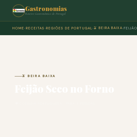
Gastronomias
Roteiro Gastronómico de Portugal
🫒 BEIRA BAIXA
HOME
›
RECEITAS
›
REGIÕES DE PORTUGAL
›
›
FEIJÃ
🫒 BEIRA BAIXA
Feijão Seco no Forno
🍽 COZINHA PORTUGUESA · PARA 4 PESSOAS