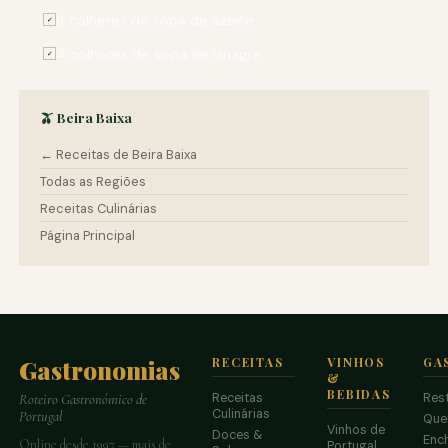
8 colheres de sopa de azeite
✓
4 colheres de sopa de vinagre
✓
🫒 Beira Baixa
← Receitas de Beira Baixa
Todas as Regiões
Receitas Culinárias
Página Principal
Gastronomias
RECEITAS
VINHOS
GA
&
BEBIDAS
Receitas
Res
Roteiro Gastronómico de
Culinárias
Portugal
Que
Vinhos de
Doces &
Enc
Online desde 1997 — mais de
Portugal