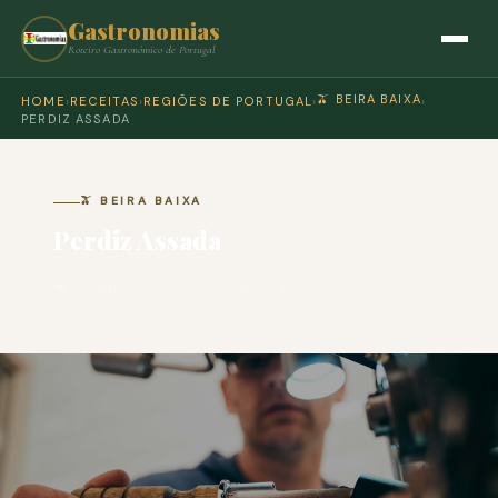
Gastronomias
Roteiro Gastronómico de Portugal
🫒 BEIRA BAIXA
HOME
›
RECEITAS
›
REGIÕES DE PORTUGAL
›
›
PERDIZ ASSADA
🫒 BEIRA BAIXA
Perdiz Assada
🍽 COZINHA PORTUGUESA · PARA 4 PESSOAS