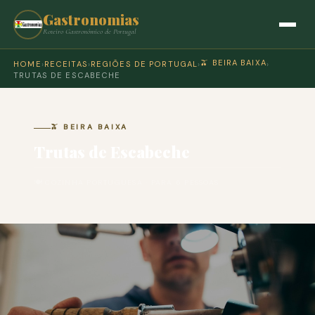
Gastronomias
Roteiro Gastronómico de Portugal
🫒 BEIRA BAIXA
HOME
›
RECEITAS
›
REGIÕES DE PORTUGAL
›
›
TRUTAS DE ESCABECHE
🫒 BEIRA BAIXA
Trutas de Escabeche
🍽 COZINHA PORTUGUESA · PARA 6 PESSOAS