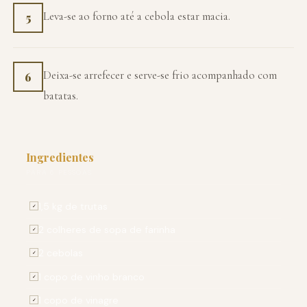
Leva-se ao forno até a cebola estar macia.
5
Deixa-se arrefecer e serve-se frio acompanhado com
6
batatas.
Ingredientes
PARA 6 PESSOAS
1,5 kg de trutas
✓
2 colheres de sopa de farinha
✓
2 cebolas
✓
1 copo de vinho branco
✓
1 copo de vinagre
✓