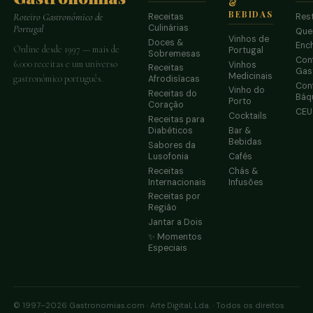
&
BEBIDAS
Receitas
Res
Roteiro Gastronómico de
Culinárias
Portugal
Que
Vinhos de
Doces &
Enc
Online desde 1997 — mais de
Portugal
Sobremesas
Conf
6.000 receitas e um universo
Vinhos
Receitas
Gas
Medicinais
gastronómico português.
Afrodisíacas
Conf
Vinho do
Receitas do
Báq
Porto
Coração
CE
Cocktails
Receitas para
Diabéticos
Bar &
Bebidas
Sabores da
Lusofonia
Cafés
Receitas
Chás &
Internacionais
Infusões
Receitas por
Região
Jantar a Dois
✨ Momentos
Especiais
© 1997–2026 Gastronomias.com · Arte Digital, Lda. · Todos os direitos