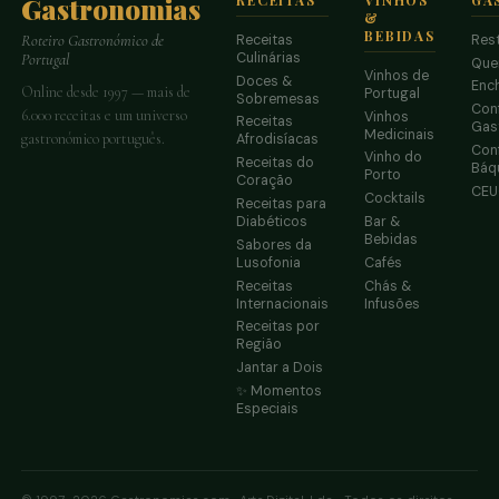
Gastronomias
&
BEBIDAS
Receitas
Res
Roteiro Gastronómico de
Culinárias
Portugal
Que
Vinhos de
Doces &
Enc
Online desde 1997 — mais de
Portugal
Sobremesas
Conf
6.000 receitas e um universo
Vinhos
Receitas
Gas
Medicinais
gastronómico português.
Afrodisíacas
Conf
Vinho do
Receitas do
Báq
Porto
Coração
CE
Cocktails
Receitas para
Diabéticos
Bar &
Bebidas
Sabores da
Lusofonia
Cafés
Receitas
Chás &
Internacionais
Infusões
Receitas por
Região
Jantar a Dois
✨ Momentos
Especiais