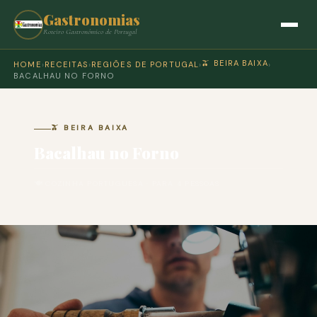
Gastronomias
Roteiro Gastronómico de Portugal
🫒 BEIRA BAIXA
HOME
›
RECEITAS
›
REGIÕES DE PORTUGAL
›
›
BACALHAU NO FORNO
🫒 BEIRA BAIXA
Bacalhau no Forno
🍽 COZINHA PORTUGUESA · PARA 4 PESSOAS