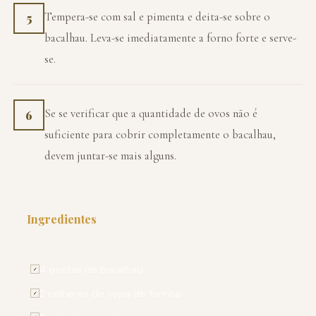
Tempera-se com sal e pimenta e deita-se sobre o
5
bacalhau. Leva-se imediatamente a forno forte e serve-
se.
Se se verificar que a quantidade de ovos não é
6
suficiente para cobrir completamente o bacalhau,
devem juntar-se mais alguns.
Ingredientes
PARA 4 PESSOAS
4 postas de bacalhau
✓
2 colheres de sopa de farinha
✓