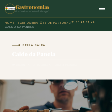
Gastronomias
Roteiro Gastronómico de Portugal
🫒 BEIRA BAIXA
HOME
›
RECEITAS
›
REGIÕES DE PORTUGAL
›
›
CALDO DA PANELA
🫒 BEIRA BAIXA
Caldo da Panela
🍽 COZINHA PORTUGUESA · PARA 4 PESSOAS