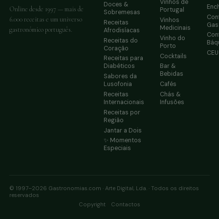
Vinhos de
Doces &
Enc
Online desde 1997 — mais de
Portugal
Sobremesas
Conf
6.000 receitas e um universo
Vinhos
Receitas
Gas
Medicinais
gastronómico português.
Afrodisíacas
Conf
Vinho do
Receitas do
Báq
Porto
Coração
CE
Cocktails
Receitas para
Diabéticos
Bar &
Bebidas
Sabores da
Lusofonia
Cafés
Receitas
Chás &
Internacionais
Infusões
Receitas por
Região
Jantar a Dois
✨ Momentos
Especiais
© 1997–2026 Gastronomias.com · Arte Digital, Lda. · Todos os direitos
reservados
·
Copyright
Contactos