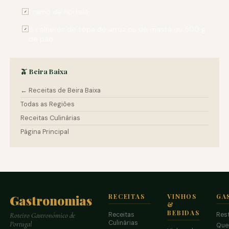
1 ramo de hortelã
✓
8 colheres de sopa de arroz ou de massa ou 500 g
✓
de pão
🫒 Beira Baixa
← Receitas de Beira Baixa
Todas as Regiões
Receitas Culinárias
Página Principal
Gastronomias
RECEITAS
VINHOS
GA
&
BEBIDAS
Receitas
Res
Roteiro Gastronómico de
Culinárias
Portugal
Que