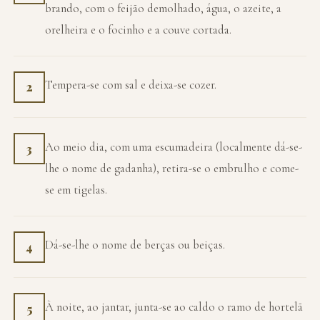
brando, com o feijão demolhado, água, o azeite, a
orelheira e o focinho e a couve cortada.
Tempera-se com sal e deixa-se cozer.
2
Ao meio dia, com uma escumadeira (localmente dá-se-
3
lhe o nome de gadanha), retira-se o embrulho e come-
se em tigelas.
Dá-se-lhe o nome de berças ou beiças.
4
À noite, ao jantar, junta-se ao caldo o ramo de hortelã
5