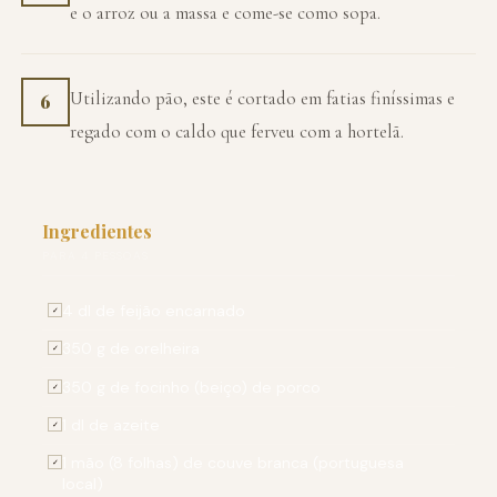
e o arroz ou a massa e come-se como sopa.
Utilizando pão, este é cortado em fatias finíssimas e
6
regado com o caldo que ferveu com a hortelã.
Ingredientes
PARA 4 PESSOAS
4 dl de feijão encarnado
✓
350 g de orelheira
✓
350 g de focinho (beiço) de porco
✓
1 dl de azeite
✓
1 mão (8 folhas) de couve branca (portuguesa
✓
local)