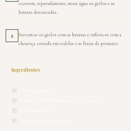
cozerem, separadamente, nessa água os grelos e as
batatas descascadas.
Servem-se os grelos com as batatas e enfeita-se com a
2
chouriça cortada em rodelas e as fatias de presunto.
Ingredientes
PARA 4 PESSOAS
1 molho de grelos
✓
1 chouriça de carne temperada com vinho
✓
8 batatas médias
✓
4 fatias de presunto magro
✓