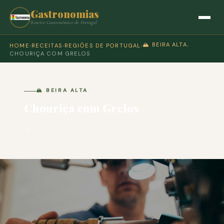
Gastronomias
Roteiro Gastronómico de Portugal
🏔️ BEIRA ALTA
HOME
›
RECEITAS
›
REGIÕES DE PORTUGAL
›
›
CHOURIÇA COM GRELOS
🏔️ BEIRA ALTA
Chouriça com Grelos
🍽 COZINHA PORTUGUESA · PARA 4 PESSOAS