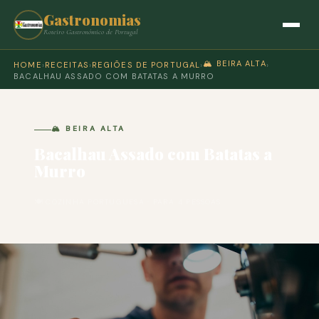
Gastronomias
Roteiro Gastronómico de Portugal
🏔️ BEIRA ALTA
HOME
›
RECEITAS
›
REGIÕES DE PORTUGAL
›
›
BACALHAU ASSADO COM BATATAS A MURRO
🏔️ BEIRA ALTA
Bacalhau Assado com Batatas a
Murro
🍽 COZINHA PORTUGUESA · PARA 4 PESSOAS