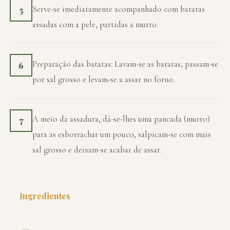
Serve-se imediatamente acompanhado com batatas
5
assadas com a pele, partidas a murro.
Preparação das batatas: Lavam-se as batatas, passam-se
6
por sal grosso e levam-se a assar no forno.
A meio da assadura, dá-se-lhes uma pancada (murro)
7
para as esborrachar um pouco, salpicam-se com mais
sal grosso e deixam-se acabar de assar.
Ingredientes
PARA 4 PESSOAS