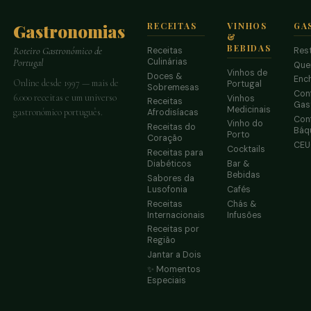
Gastronomias
RECEITAS
VINHOS
GA
&
BEBIDAS
Receitas
Res
Roteiro Gastronómico de
Culinárias
Portugal
Que
Vinhos de
Doces &
Enc
Online desde 1997 — mais de
Portugal
Sobremesas
Conf
6.000 receitas e um universo
Vinhos
Receitas
Gas
Medicinais
gastronómico português.
Afrodisíacas
Conf
Vinho do
Receitas do
Báq
Porto
Coração
CE
Cocktails
Receitas para
Diabéticos
Bar &
Bebidas
Sabores da
Lusofonia
Cafés
Receitas
Chás &
Internacionais
Infusões
Receitas por
Região
Jantar a Dois
✨ Momentos
Especiais