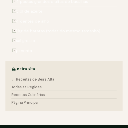
4 postas grandes e altas de bacalhau
✓
5 dl de azeite
✓
4 dentes de alho
✓
1 kg de batatas (todas do mesmo tamanho)
✓
sal grosso
✓
pimenta
✓
🏔️ Beira Alta
← Receitas de Beira Alta
Todas as Regiões
Receitas Culinárias
Página Principal