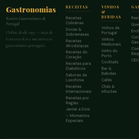
Gastronomias
RECEITAS
VINHOS
GA
&
BEBIDAS
Receitas
Res
Roteiro Gastronómico de
Culinárias
Portugal
Que
Vinhos de
Doces &
Enc
Online desde 1997 — mais de
Portugal
Sobremesas
Conf
6.000 receitas e um universo
Vinhos
Receitas
Gas
Medicinais
gastronómico português.
Afrodisíacas
Conf
Vinho do
Receitas do
Báq
Porto
Coração
CE
Cocktails
Receitas para
Diabéticos
Bar &
Bebidas
Sabores da
Lusofonia
Cafés
Receitas
Chás &
Internacionais
Infusões
Receitas por
Região
Jantar a Dois
✨ Momentos
Especiais