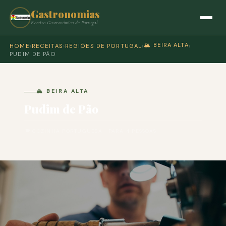
Gastronomias
Roteiro Gastronómico de Portugal
🏔️ BEIRA ALTA
HOME
›
RECEITAS
›
REGIÕES DE PORTUGAL
›
›
PUDIM DE PÃO
🏔️ BEIRA ALTA
Pudim de Pão
🍽 COZINHA PORTUGUESA · PARA 4 PESSOAS