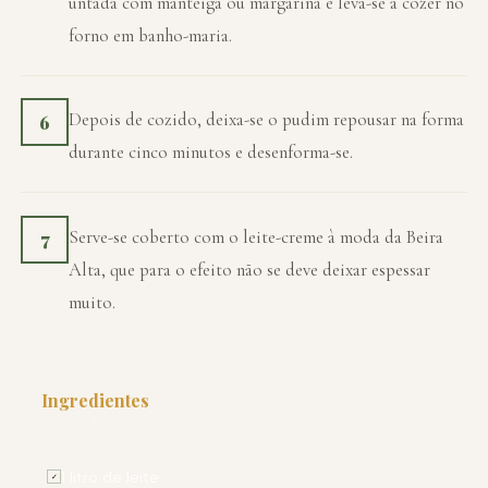
untada com manteiga ou margarina e leva-se a cozer no
forno em banho-maria.
Depois de cozido, deixa-se o pudim repousar na forma
6
durante cinco minutos e desenforma-se.
Serve-se coberto com o leite-creme à moda da Beira
7
Alta, que para o efeito não se deve deixar espessar
muito.
Ingredientes
PARA 4 PESSOAS
1 litro de leite
✓