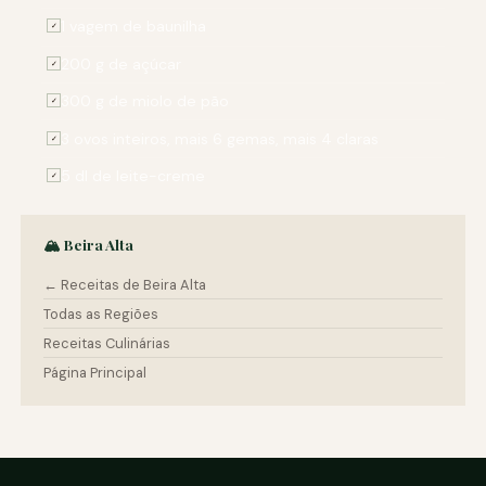
1 vagem de baunilha
✓
200 g de açúcar
✓
300 g de miolo de pão
✓
3 ovos inteiros, mais 6 gemas, mais 4 claras
✓
5 dl de leite-creme
✓
🏔️ Beira Alta
← Receitas de Beira Alta
Todas as Regiões
Receitas Culinárias
Página Principal