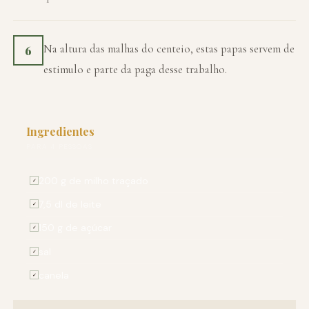
Na altura das malhas do centeio, estas papas servem de
6
estimulo e parte da paga desse trabalho.
Ingredientes
PARA 4 PESSOAS
200 g de milho traçado
✓
7,5 dl de leite
✓
150 g de açúcar
✓
sal
✓
canela
✓