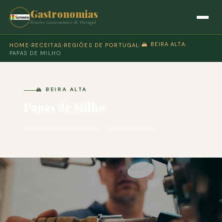
Gastronomias
Roteiro Gastronómico de Portugal
🏔️ BEIRA ALTA
HOME
›
RECEITAS
›
REGIÕES DE PORTUGAL
›
›
PAPAS DE MILHO
🏔️ BEIRA ALTA
Papas de Milho
🍽 COZINHA PORTUGUESA · PARA 4 PESSOAS