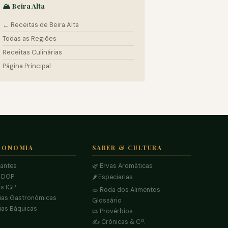
🏔️ Beira Alta
← Receitas de Beira Alta
Todas as Regiões
Receitas Culinárias
Página Principal
RONOMIA
SABER & CULTURA
rantes
🌿 Ervas Aromáticas
s DOP
🌶️ Especiarias
s IGP
🥗 Roda dos Alimentos
ias Gastronómicas
Glossário
ias Báquicas
📜 Provérbios
✍️ Crónicas & Cª.