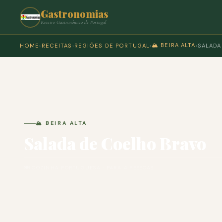
Gastronomias
Roteiro Gastronómico de Portugal
🏔️ BEIRA ALTA
HOME
›
RECEITAS
›
REGIÕES DE PORTUGAL
›
›
SALADA
🏔️ BEIRA ALTA
Salada de Coelho Bravo
🍽 COZINHA PORTUGUESA · PARA 4 PESSOAS