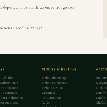
s depois, com batatas fritas em palitos grossos.
queira tinto Reserva 1998
TAS
VINHOS & BEBIDAS
GAST
 Culinárias
Vinhos de Portugal
Restau
 Sobremesas
Vinhos Medicinais
Queijo
 Afrodisíacas
Vinho do Porto
Enchido
s do Coração
Cocktails
Confrar
 para Diabéticos
Bar & Bebidas
Confrar
da Lusofonia
Cafés
CEUCO