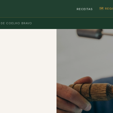
🗺️ RE
RECEITAS
 DE COELHO BRAVO