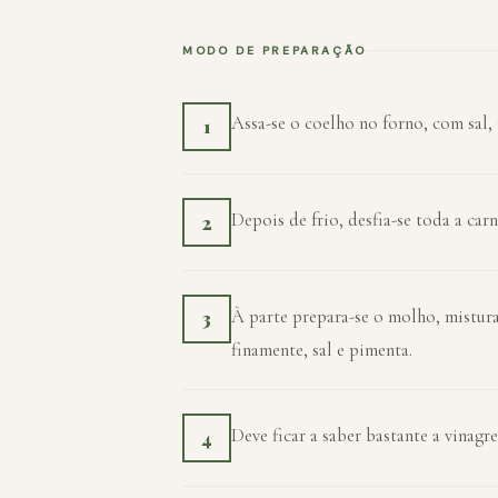
MODO DE PREPARAÇÃO
Assa-se o coelho no forno, com sal,
1
Depois de frio, desfia-se toda a car
2
À parte prepara-se o molho, mistura
3
finamente, sal e pimenta.
Deve ficar a saber bastante a vinagr
4