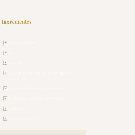
Ingredientes
PARA 4 PESSOAS
1 coelho bravo
✓
sal
✓
pimenta
✓
4 colheres de sopa de banha ou de
✓
margarina
6 colheres de sopa de azeite
✓
3 colheres de sopa de vinagre
✓
1 cebola
✓
1 ramo de salsa
✓