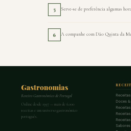
Serve-se de preferência algumas hora
5
A companhe com Dão Quinta da Mur
6
Gastronomias
RECEI
Receitas
Roteiro Gastronómico de Portugal
Doces &
Online desde 1997 — mais de 6.000
Receitas
receitas e um universo gastronómico
Receita
português.
Receitas
Sabores 