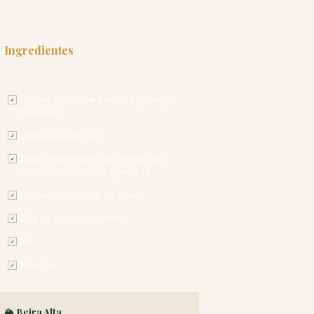
Ingredientes
PARA 4 PESSOAS
6 folhas de couve franzida (galega
✓
da região)
1 molho de nabiças
✓
1 fatia de presunto ou um osso de
✓
presunto com carne agarrada
2 colheres de sopa de azeite
✓
125 g de farinha de milho
✓
sal
✓
pimenta
✓
🏔️ Beira Alta