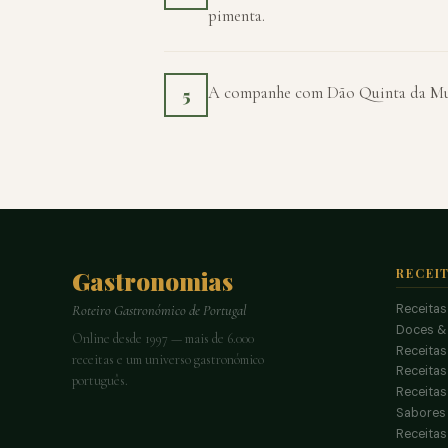
pimenta.
A companhe com Dão Quinta da Mur
5
Gastronomias
RECEI
Receitas
Roteiro Gastronómico de Portugal
Doces &
Online desde 1997 — mais de 6.000
Receitas
receitas e um universo gastronómico
Receita
português.
Receitas
Sabores 
Receitas