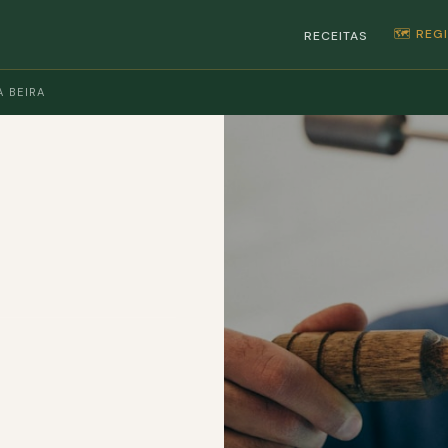
🗺️ RE
RECEITAS
A BEIRA