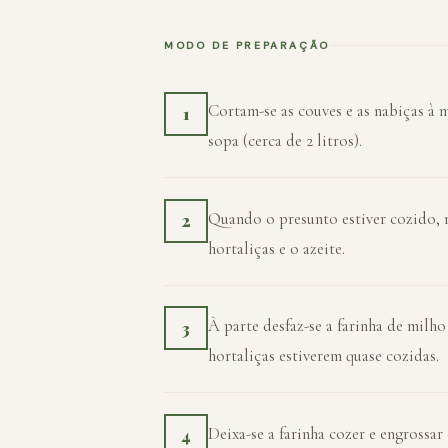
MODO DE PREPARAÇÃO
Cortam-se as couves e as nabiças à 
1
sopa (cerca de 2 litros).
Quando o presunto estiver cozido, re
2
hortaliças e o azeite.
À parte desfaz-se a farinha de milh
3
hortaliças estiverem quase cozidas.
Deixa-se a farinha cozer e engrossar
4