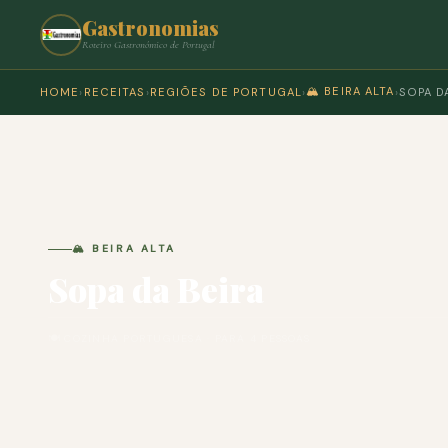
Gastronomias
Roteiro Gastronómico de Portugal
🏔️ BEIRA ALTA
HOME
›
RECEITAS
›
REGIÕES DE PORTUGAL
›
›
SOPA D
🏔️ BEIRA ALTA
Sopa da Beira
🍽 COZINHA PORTUGUESA · PARA 4 PESSOAS