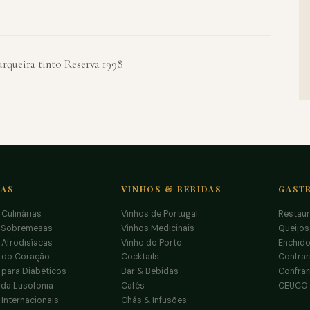
queira tinto Reserva 1998
TAS
VINHOS & BEBIDAS
GAST
 Culinárias
Vinhos de Portugal
Restau
 Sobremesas
Vinhos Medicinais
Queijo
 Afrodisíacas
Vinho do Porto
Enchido
s do Coração
Cocktails
Confrar
 para Diabéticos
Bar & Bebidas
Confrar
da Lusofonia
Cafés
CEUCO
 Internacionais
Chás & Infusões