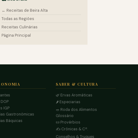
← Receitas de Beira Alta
Todas as Regiões
Receitas Culinárias
Página Principal
RONOMIA
SABER & CULTURA
rantes
🌿 Ervas Aromáticas
s DOP
🌶️ Especiarias
s IGP
🥗 Roda dos Alimentos
ias Gastronómicas
Glossário
ias Báquicas
📜 Provérbios
✍️ Crónicas & Cª.
Conselhos & Truques