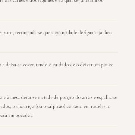
a das carnes e dos legumes e ao qual se juntaram os
enxuto, recomenda-se que a quantidade de água seja duas
o e deixa-se cozer, tendo o cuidado de o deixar um pouco
o e à mesa deita-se metade da porção do arroz e espalha-se
ados, o chouriço (ou o salpicão) cortado em rodelas, o
 vaca em bocados.