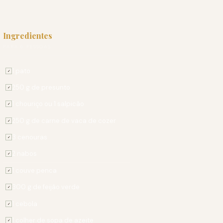
Ingredientes
PARA 6 PESSOAS
1 pato
✓
250 g de presunto
✓
1 chouriço ou 1 salpicão
✓
250 g de carne de vaca de cozer
✓
3 cenouras
✓
2 nabos
✓
1 couve penca
✓
300 g de feijão verde
✓
1 cebola
✓
1 colher de sopa de azeite
✓