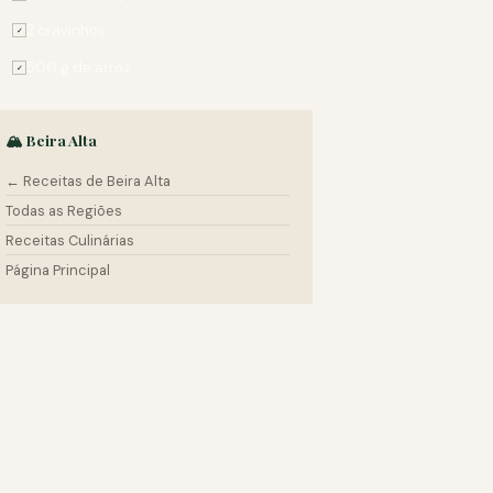
2 cravinhos
✓
500 g de arroz
✓
🏔️ Beira Alta
← Receitas de Beira Alta
Todas as Regiões
Receitas Culinárias
Página Principal