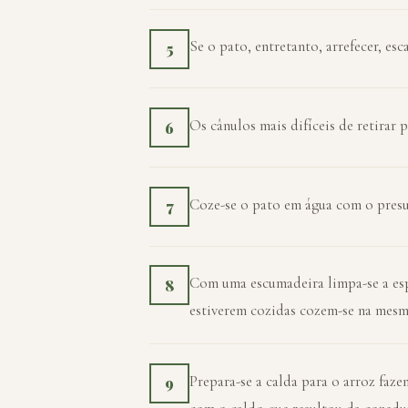
Se o pato, entretanto, arrefecer, es
5
Os cânulos mais difíceis de retirar
6
Coze-se o pato em água com o presun
7
Com uma escumadeira limpa-se a esp
8
estiverem cozidas cozem-se na mesma
Prepara-se a calda para o arroz faz
9