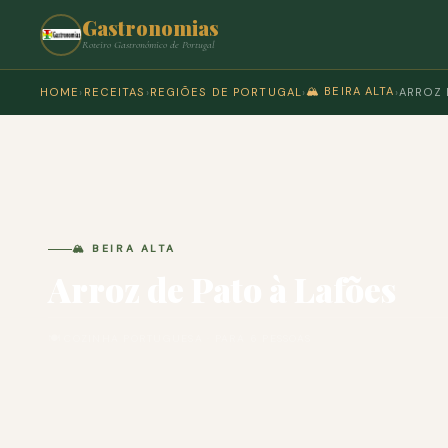
Gastronomias
Roteiro Gastronómico de Portugal
🏔️ BEIRA ALTA
HOME
›
RECEITAS
›
REGIÕES DE PORTUGAL
›
›
ARROZ 
🏔️ BEIRA ALTA
Arroz de Pato à Lafões
🍽 COZINHA PORTUGUESA · PARA 6 PESSOAS