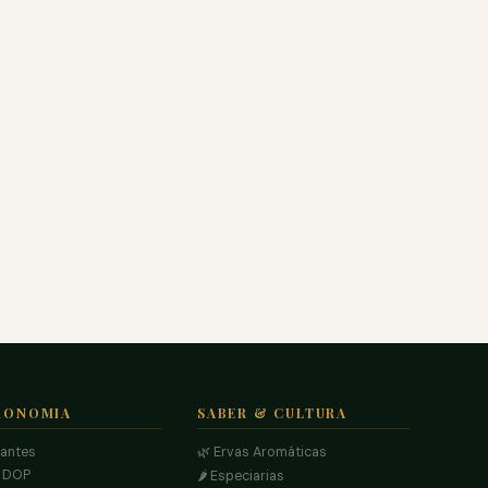
RONOMIA
SABER & CULTURA
rantes
🌿 Ervas Aromáticas
s DOP
🌶️ Especiarias