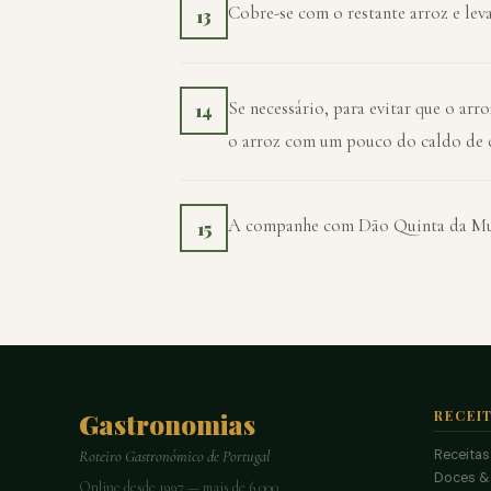
Cobre-se com o restante arroz e leva
13
Se necessário, para evitar que o arro
14
o arroz com um pouco do caldo de c
A companhe com Dão Quinta da Mur
15
Gastronomias
RECEI
Receitas
Roteiro Gastronómico de Portugal
Doces &
Online desde 1997 — mais de 6.000