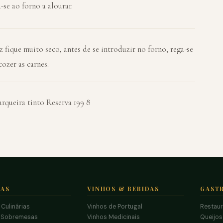
-se ao forno a alourar.
z fique muito seco, antes de se introduzir no forno, rega-se
ozer as carnes.
queira tinto Reserva 199 8
TAS
VINHOS & BEBIDAS
GAST
 Culinárias
Vinhos de Portugal
Restau
 Sobremesas
Vinhos Medicinais
Queijo