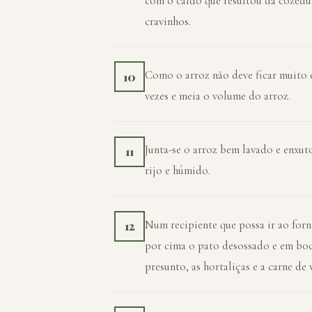
com o caldo que resultou da cozedur
cravinhos.
Como o arroz não deve ficar muito 
10
vezes e meia o volume do arroz.
Junta-se o arroz bem lavado e enxut
11
rijo e húmido.
Num recipiente que possa ir ao forn
12
por cima o pato desossado e em boc
presunto, as hortaliças e a carne de