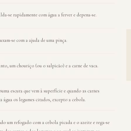
calda-se rapidamente com água a ferver e depena-se.
 puxam-se com a ajuda de uma pinça.
to, um chouriço (ou o salpicão) e a carne de vaca.
uma escura que vem à superfície e quando as carnes
 água os legumes citados, excepto a cebola.
endo um refogado com a cebola picada e o azeite e rega-se